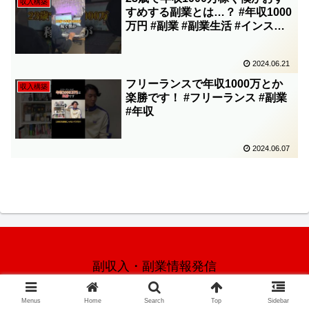
収入構築
すめする副業とは…？ #年収1000
万円 #副業 #副業生活 #インスタ
副業 #shorts
2024.06.21
フリーランスで年収1000万とか
収入構築
楽勝です！ #フリーランス #副業
#年収
2024.06.07
副収入・副業情報発信
© 2024 合同会社ルテミック.
Menus
Home
Search
Top
Sidebar