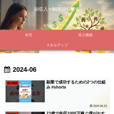
副収入・副業情報発信
合同会社ルテミック
在宅
収入構築
スキルアップ
2024-06
副業で成功するための2つの仕組
収入構築
み #shorts
2024.06.23
23歳で年収1000万稼ぐ僕がおす