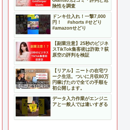
Giantsの口コミ・評判と危
険性を調査
ドンキ仕入れ！一撃7,000
円！ #shorts #せどり
#amazonせどり
【副業注意】25秒のビジネ
スTikTok集客術は詐欺？荻
原空の評判を検証
【リアル】ニートの在宅ワ
ーク生活。ついに月収80万
円稼げたので全ての手順を
初公開します。
データ入力作業がエンジニ
アと一般人では違いすぎる