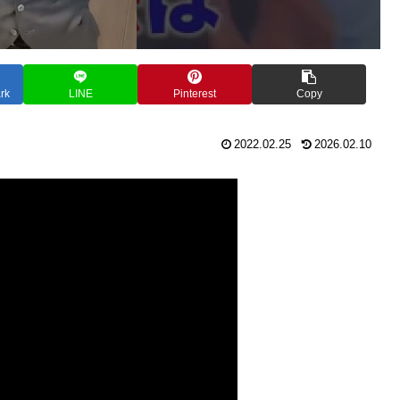
rk
LINE
Pinterest
Copy
2022.02.25
2026.02.10