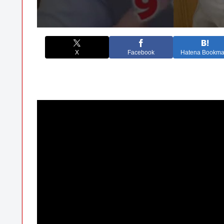
X
Facebook
Hatena Bookma