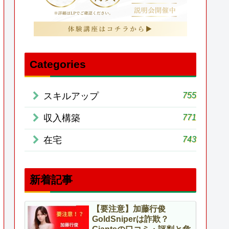
Categories
755
スキルアップ
771
収入構築
743
在宅
新着記事
【要注意】加藤行俊
GoldSniperは詐欺？