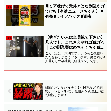
月５万稼げて意外と楽な副業あげ
在宅
てけw【有益ニュースちゃん】 #
有益 #ライフハック #資格
【稼ぎたい人は全員観て下さい】
在宅
凡人でも、これさえやれば稼げる
｜この副業実はめちゃくちゃ稼げ
ます。在宅ワークお金を増やした
こんばんは、太朗です。いつもご視聴い
い人にオススメ｜月5万円の副収
ただきありがとうございます。妻と娘と3
人暮らしの会社員（経理マン）です。
入を手に入れよう｜サラリーマン
「家族にしたい、倹約家太朗のおもてな
YouTuber裏側
し。」をテーマに週に1本のペースで暮ら
しの動画をアップロードしています。ま
とまった休みは家族旅行...
副業がバレない方法！？住民税などで副
業がバレる/バレない仕組みを税理士が徹
底解説します！