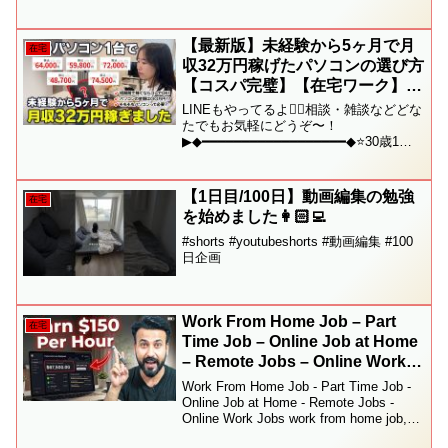
【最新版】未経験から5ヶ月で月
在宅
収32万円稼げたパソコンの選び方
【コスパ完璧】【在宅ワーク】
【副業】
LINEもやってるよ🙆‍♀️相談・雑談などどな
たでもお気軽にどうぞ〜！
▶︎◆━━━━━━━━━━━━━━━━━━◆⭐️30歳1児
のママ｜会社員➡︎クビ宣告➡︎会社辞める➡︎
在宅ワーカー（フリーランス）※今ここ⭐️
パソコンの選び方って私も最初...
【1日目/100日】動画編集の勉強
在宅
を始めました👩🏻‍💻
#shorts #youtubeshorts #動画編集 #100
日企画
Work From Home Job – Part
在宅
Time Job – Online Job at Home
– Remote Jobs – Online Work
Jobs
Work From Home Job - Part Time Job -
Online Job at Home - Remote Jobs -
Online Work Jobs work from home job,
work from h...