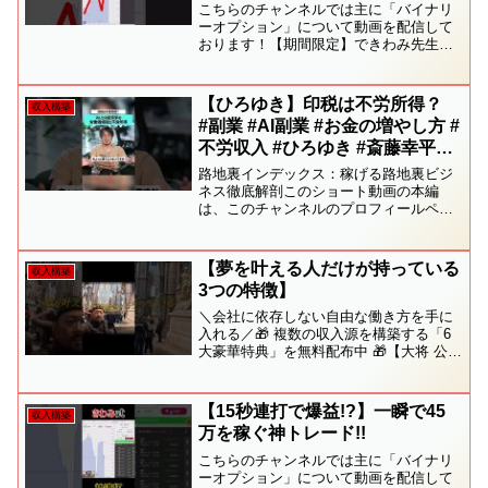
こちらのチャンネルでは主に「バイナリ
ーオプション」について動画を配信して
おります！【期間限定】できわみ先生開
発のインジケータ「pick」をプレゼント
しています♪是非、公式LINEより受け取
ってください。【きわみ先生公式LINE】
【ひろゆき】印税は不労所得？
収入構築
→ ショート...
#副業 #AI副業 #お金の増やし方 #
不労収入 #ひろゆき #斎藤幸平
#NewsPicks #路地裏インデック
路地裏インデックス：稼げる路地裏ビジ
ス #ビジネス #経済
ネス徹底解剖このショート動画の本編
は、このチャンネルのプロフィールペー
ジのリンクから視聴いただけます。
NewsPicksで稼げる路地裏ビジネス徹底
解剖で検索することで、本編動画がみつ
【夢を叶える人だけが持っている
収入構築
かります。#副業 #A...
3つの特徴】
＼会社に依存しない自由な働き方を手に
入れる／🎁 複数の収入源を構築する「6
大豪華特典」を無料配布中 🎁【大将 公式
LINE】✅ お友達追加で今すぐ受け取る
━━━━━━━━━━━━━━━━＼LINE登録者限定
／🎁 副収入を作るための 6大特典...
【15秒連打で爆益!?】一瞬で45
収入構築
万を稼ぐ神トレード!!
こちらのチャンネルでは主に「バイナリ
ーオプション」について動画を配信して