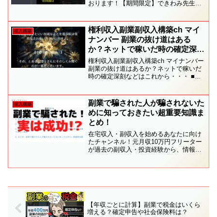
おります！【期間限定】できわみ先生開
発のインジケータ「pick」をプレゼント
しています♪是非、公式LINEより受け取
ってください。【きわみ先生公式LINE】
権利収入副業副収入構築ch マイ
収入構築
→ ショート...
ナンバー 副業の抜け道はある
か？ネットで稼いだ時の確定深刻
などはこれから・・・
権利収入副業副収入構築ch マイナンバー
副業の抜け道はあるか？ネットで稼いだ
時の確定深刻などはこれから・・・ ■副
収入を稼ぐ最新情報やノウハウを無料で
配信中！LINE@登録後に自動返信で最新
情報をお届け。無料LINE@友達追加はこ
副業で騙された人が騙されないた
収入構築
ちらから...
めに知っておきたい超重要知識ま
とめ！
在宅収入・副収入を始めるあなたに向け
たチャンネル！元月収10万円フリーター
が過去の副収入・投資経験から、情報を
発信します。動画のブログ記事は以下か
ら★LINEで月収10万円から脱出した方法
を発信中▼副収入・投資を始めたい人に
役立つコンテンツ...
【年収ごとに計算】副業で税金はいくら
増える？確定申告や社会保険料は？