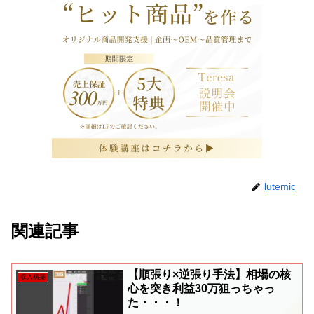
lutemic
関連記事
【順張り×逆張り手法】相場の核
収入構築
心を突き利益30万狙っちゃっ
た・・・！