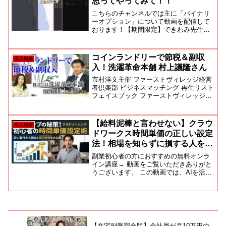
思ってやってみて！！
こちらのチャンネルでは主に「バイナリ
ーオプション」について動画を配信して
おります！【期間限定】できわみ先生開
発のインジケータ「pick」をプレゼント
しています♪是非、公式LINEより受け取
ってください。【きわみ先生公式LINE】
コインランドリーで節税＆副収
収入構築
→ ショート...
入！洗濯革命本舗 村上議隆さん
市村洋文主催 ファーストヴィレッジ経営
者倶楽部 ビジネスマッチング 再生リスト
フェイスブック ファーストヴィレッジ株
式会社東京支店／東京都港区西新橋2-19-
4 西新橋K-1ビル４F・５F・７FTel 03-
5408-5123 Fax 0...
【給料泥棒と言わせない】クラウ
収入構築
ドワークス時間単価の正しい設定
法！相場を知らずに損する人を救
う「時給アップ」の全手順
副業初心者の方におすすめの無料オンラ
イン講座→ 動画をご覧いただきありがと
うございます。 この動画では、AIを活用
して副収入を作る方法を「実践ベース」
で解説しました。 さらに具体的な作業内
容・使用ツール・収益化までの流れを以
下にまとめていま...
【在宅副業完全版】会社員が月10万円の