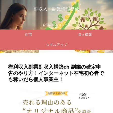
副収入・副業情報発信
合同会社ルテミック
在宅
収入構築
スキルアップ
権利収入副業副収入構築ch 副業の確定申
告のやり方！インターネット在宅初心者で
も稼いだら個人事業主！