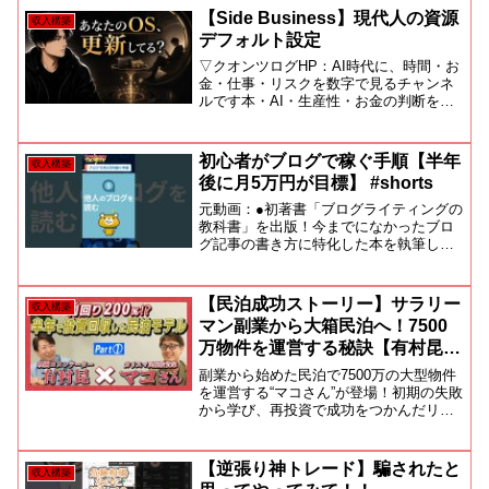
【Side Business】現代人の資源
収入構築
デフォルト設定
▽クオンツログHP：AI時代に、時間・お
金・仕事・リスクを数字で見るチャンネ
ルです本・AI・生産性・お金の判断を、
実際の記録と検証をもとに分析していま
す資源最適化、副業、時間記録、データ
に基づく改善これは「良いアドバイス」
初心者がブログで稼ぐ手順【半年
収入構築
ではありません現実...
後に月5万円が目標】 #shorts
元動画：●初著書「ブログライティングの
教科書」を出版！今までになかったブロ
グ記事の書き方に特化した本を執筆しま
した。ブロガー、Webライターなど、ブ
ログに関わる人は思考停止して購入して
も間違いなし！※2022/11/18に発売●【無
【民泊成功ストーリー】サラリー
収入構築
料メール...
マン副業から大箱民泊へ！7500
万物件を運営する秘訣【有村昆×
マコさん】
副業から始めた民泊で7500万の大型物件
を運営する“マコさん”が登場！初期の失敗
から学び、再投資で成功をつかんだリア
ルなストーリーと運営ノウハウを公開。
━━━━━━━━━━━━━━━━━━🤝 コラボパート
ナー ── マコさん・Airbnb ...
【逆張り神トレード】騙されたと
収入構築