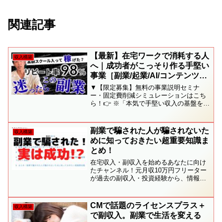
関連記事
【最新】在宅ワークで消耗する人
収入構築
へ｜成功者がこっそり作る手堅い
事業［副業/起業/AI/コンテンツビ
ジネス］
▼【限定募集】無料の事業説明セミナ
ー・固定費削減シミュレーションはこち
ら！👉 ※「本気で手堅い収入の基盤を作
りたい！」という方限定です。依存的な
方、モチベーションの低い方は参加をご
遠慮ください🙇‍♂️ーーーーーーーーーーー
副業で騙された人が騙されないた
収入構築
ーーーーーーーーこ...
めに知っておきたい超重要知識ま
とめ！
在宅収入・副収入を始めるあなたに向け
たチャンネル！元月収10万円フリーター
が過去の副収入・投資経験から、情報を
発信します。動画のブログ記事は以下か
ら★LINEで月収10万円から脱出した方法
を発信中▼副収入・投資を始めたい人に
CMで話題のライセンスプラス＋
収入構築
役立つコンテンツ...
で副収入。副業で生活を変える