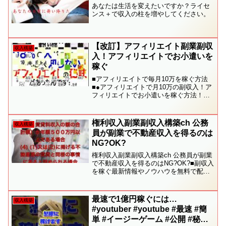
あなたは生活を変えたいですか？ライセ
ンス＋で収入の柱を増やしてください。
【改訂】アフィリエイト副業副収
収入構築
入！アフィリエイトでお小遣いを
稼ぐ
■アフィリエイトで毎月10万を稼ぐ方法
■●アフィリエイトで月10万の副収入！ア
フィリエイトでお小遣いを稼ぐ方法！詳
しい内容はコチラ↓＊＊＊＊＊＊＊＊＊＊
＊＊＊＊＊＊＊＊＊＊＊＊＊＊＊＊＊＊
＊＊アフィリエイトで稼ぐ！アフィリエ
権利収入副業副収入構築ch 公務
収入構築
イトでお小遣いを...
員が副業で不動産収入を得るのは
NG?OK?
権利収入副業副収入構築ch 公務員が副業
で不動産収入を得るのはNG?OK?■副収入
を稼ぐ最新情報やノウハウを無料で配信
中！LINE@登録後に自動返信で最新情報
をお届け。無料LINE@友達追加はこちら
から→ LINE ID検索は→【@kkt3...
最速で1億円稼ぐには…
収入構築
#youtuber #youtube #最速 #簡
単 #イージーゲーム #公開 #秘密