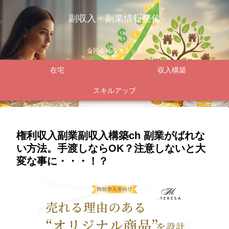
副収入・副業情報発信
合同会社ルテミック
在宅
収入構築
スキルアップ
権利収入副業副収入構築ch 副業がばれな
い方法。手渡しならOK？注意しないと大
変な事に・・・！？