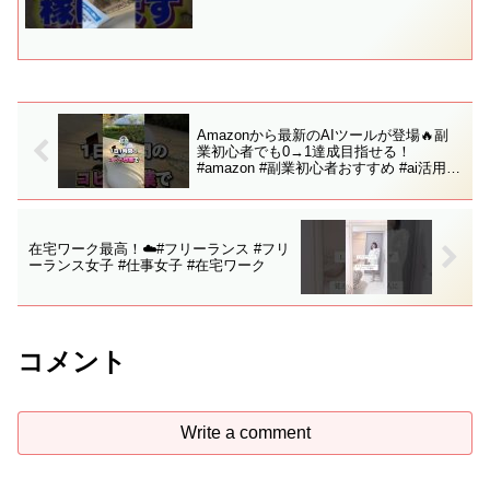
#暴露 #青汁王子 #稼ぐ #稼ぐ方法
#副業 #ギャンブル #脱サラ #お金
Amazonから最新のAIツールが登場🔥副
業初心者でも0→1達成目指せる！
#amazon #副業初心者おすすめ #ai活用 #
トレンド
在宅ワーク最高！☁️#フリーランス #フリ
ーランス女子 #仕事女子 #在宅ワーク
コメント
Write a comment