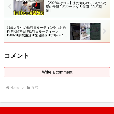
【2026年はコレ】まだ知られていない穴
場の最新在宅ワークを大公開【在宅副
業】
21歳大学生の給料日ルーティン💸 #お給
料 #お給料日 #給料日ルーティーン
#2002 #副業生活 #在宅勤務 #アルバイト
#大学生
コメント
Write a comment
Home
在宅