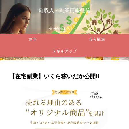
副収入・副業情報発信
合同会社ルテミック
在宅
収入構築
スキルアップ
【在宅副業】いくら稼いだか公開!!