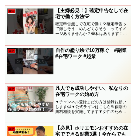
【主婦必見！】確定申告なしで在
在宅
宅で働く方法💡
確定申告無しで在宅で働く💡確定申告っ
て難しそう…めんどくさそう…ってイメ
ージありませんか？😂私はあります！ｗ
ｗ確定申告が必要かどうかは収入によっ
て変わります！本業がある場合は年間20
万まで専業主婦さんなどの収入がない方
自作の塗り絵で10万稼ぐ #副業
在宅
は年間48万までは確定...
#在宅ワーク #起業
凡人でも成功しやすい、私なりの
在宅
在宅ワークの始め方
▼チャンネル登録まだの方は登録お願い
します😊▼公式ラインはこちら※個別の
無料相談を実施してます▼女性のための
キャリアスクールMamCamp公式LINEで
はたくさんの特典や無料セミナー＆プレ
ゼントなども盛りだくさん！他にも無料
【必見】ホリエモンおすすめの在
在宅
の個別相談を公式...
宅でできる副業3選！今からでも