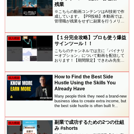
残業
※こちらの動画コンテンツはAI技術で作
成しています。【PR投稿】本動画では、
管理職が残業をせずに副業を行うメリッ
ト3つを解説いたしました。早速、振り返
っていきましょう。1. ワークライフバラ
ンスの実現管理職が残業をせずに副業を
【１分完全攻略】プロも使う爆益
収入構築
行うメリットの...
サインツール！！
こちらのチャンネルでは主に「バイナリ
ーオプション」について動画を配信して
おります！【期間限定】できわみ先生開
発のインジケータ「pick」をプレゼント
しています♪是非、公式LINEより受け取
ってください。【きわみ先生公式LINE】
How to Find the Best Side
収入構築
→ ショート...
Hustle Using the Skills You
Already Have
Many people think they need a brand-new
business idea to create extra income, but
the best side hustle is often built fr...
副業で成功するための2つの仕組
収入構築
み #shorts