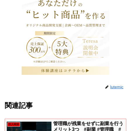
lutemic
関連記事
管理職が残業をせずに副業を行う
収入構築
メリット3つ #副業 #管理職 #