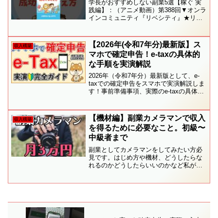
学長がおすすめしない副業5選【稼ぐ 実
践編】：（アニメ動画）第388回▼オンラ
インコミュニティ『リベシティ』★リベ
大が本になりました！Amazon楽天---------
-------------------------------▼リベ大お...
【2026年(令和7年分)最新版】ス
収入構築
マホで確定申告！e-taxの具体的
な手順を実演解説
2026年（令和7年分）最新版として、e-
taxでの確定申告をスマホで実演解説しま
す！事前準備事項、実際のe-taxの具体的
手順（スマートフォン画面上での実演動
画付）■チャンネル登録はこちらから■動
画内で触れた他動画・確定申告を楽にで
【機材編】副業カメラマンで収入
収入構築
きる「...
を得るために必要なこと。初級〜
中級者まで
副業としてカメラマンをしてみたい方必
見です。はじめ方や機材、どうしたらな
れるのかどうしたらいいのかなど私が始
めるときに疑問に思ったこと経験したこ
とをご紹介したいと思います。全てを一
気に話すと３時間くらいになりそうなの
で項目別に動画を配信して...