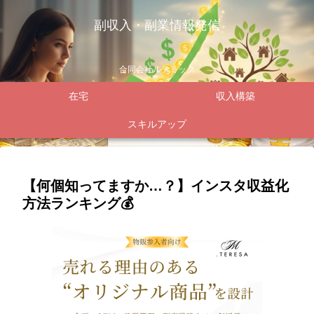
副収入・副業情報発信
合同会社ルテミック
在宅
収入構築
スキルアップ
【何個知ってますか…？】インスタ収益化
方法ランキング💰