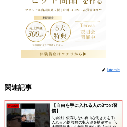
lutemic
関連記事
【自由を手に入れる人の3つの習
収入構築
慣】
＼会社に依存しない自由な働き方を手に
入れる／🎁 複数の収入源を構築する「6
大豪華特典」を無料配布中 🎁【大将 公式