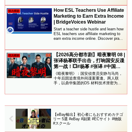
も様々な情報を配信中 ▶︎⚫︎─ ココナラに
てお悩み相談室を開設して...
How ESL Teachers Use Affiliate
収入構築
Marketing to Earn Extra Income
| BridgeVoices Webinar
Start a teacher side hustle and learn how
ESL teachers use affiliate marketing to
earn extra income online. Discover pra...
【2026高分都市剧】暗夜黎明 08 |
収入構築
张译杨幂联手出击，打响国安反谍
第一战！💥#杨幂 #张译 #中国电
视剧
《暗夜黎明》：国安侦查员安静与马尚，
十年后因追查境外间谍案重逢。两人联
手，以鼎华集团的DS 材料技术泄密为突
破口，潜伏侦查、层层破局，最终揪出潜
伏多年的内鬼程雷，摧毁跨国间谍组织，
成功守护国家核心技术，两人也解开旧
情、并肩前行。 🔥 欢迎来...
【eBay輸出】初心者にもおすすめカテゴ
リー 5選 #eBay #副業 #ECサイト #物販
#スクール