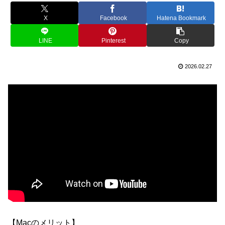
X
Facebook
Hatena Bookmark
LINE
Pinterest
Copy
2026.02.27
【Macのメリット】