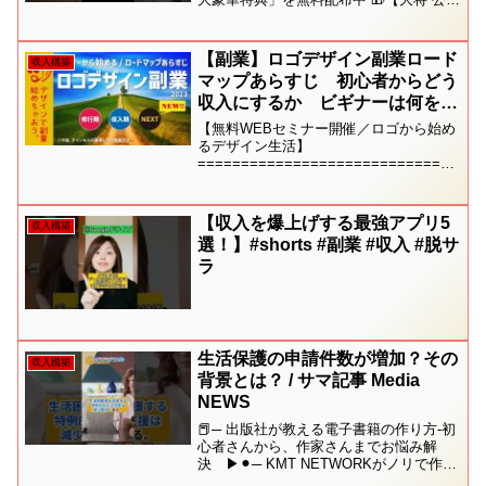
LINE】✅ お友達追加で今すぐ受け取る
━━━━━━━━━━━━━━━━＼LINE登録者限定
／🎁 副収入を作るための 6大特典...
【副業】ロゴデザイン副業ロード
収入構築
マップあらすじ 初心者からどう
収入にするか ビギナーは何をす
るべきか クラウドソーシングの
【無料WEBセミナー開催／ロゴから始め
利用方法 勉強方法 ココナラへ
るデザイン生活】
==============================
の移行 〈目玉情報：収入を得た
=================さあロゴつくろ。
その先へ〉
日々更新される情報時代、新しい情報を
踏まえてロゴデザイン副業のロードマッ
【収入を爆上げする最強アプリ5
収入構築
プ最...
選！】#shorts #副業 #収入 #脱サ
ラ
生活保護の申請件数が増加？その
収入構築
背景とは？ / サマ記事 Media
NEWS
📕─ 出版社が教える電子書籍の作り方-初
心者さんから、作家さんまでお悩み解
決 ▶︎⚫︎─ KMT NETWORKがノリで作っ
たHPはこちら ▶︎⚫︎─ サマ記事Mediaで