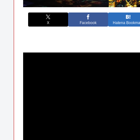
X
Facebook
Hatena Bookma