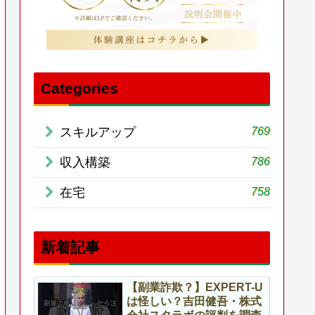
Categories
769
スキルアップ
786
収入構築
758
在宅
新着記事
【副業詐欺？】EXPERT-U
は怪しい？吉田健吾・株式