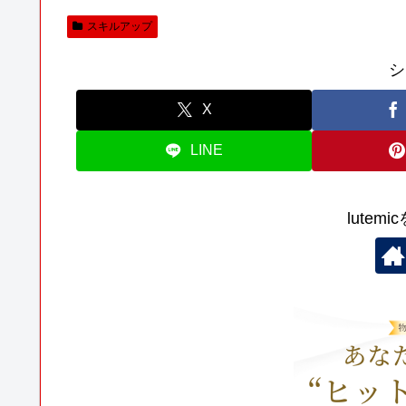
スキルアップ
シ
X
LINE
lutem