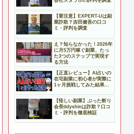
会社スタラボの評判を調査
【要注意】EXPERT-Uは副
業詐欺？吉田健吾の口コ
ミ・評判を調査
え？知らなかった！2026年
に月5万円稼ぐ副業、たっ
た3つのステップで実現す
る方法
【正直レビュー】AI占いの
在宅副業に初心者が実際に
1ヶ月挑戦してみた結果…
【怪しい副業】ぶった斬り
会長tidyshinは詐欺？口コ
ミ・評判を徹底検証