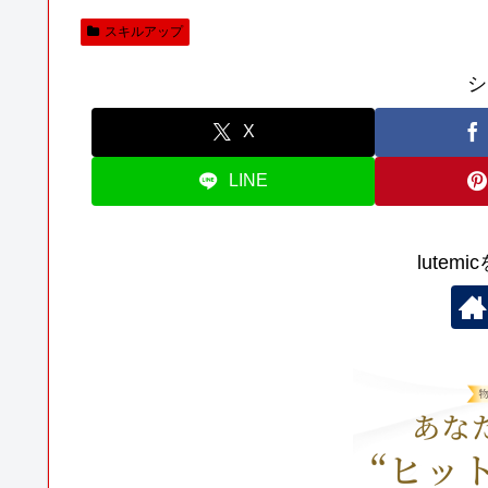
スキルアップ
シ
X
LINE
lutem