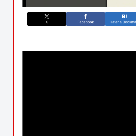
X
Facebook
Hatena Bookma