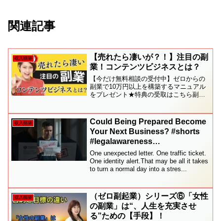
関連記事
【売れたら凄いが？！】注目の副
収入構築
業！コンテンツビジネスとは？
【今だけ無料相談の受付中】ゼロからの
副業で10万円以上を構築するマニュアル
をプレゼント★特典の受取はこちら副業
2.０で本業以上に副業で賢く稼ぐ！初期
費用ゼロ！副業2.0で賢く副収入を得る方
法【副業2.0で稼ぐ】自動化のコツ★特典
Could Being Prepared Become
収入構築
の受取（無料...
Your Next Business? #shorts
#legalawareness
#youtubeshorts
One unexpected letter. One traffic ticket.
One identity alert.That may be all it takes
to turn a normal day into a stres...
（ゼロ副起業）シリーズ⑥「女性
収入構築
の副業」は“、人生を充実させ
る”ための【手段】！