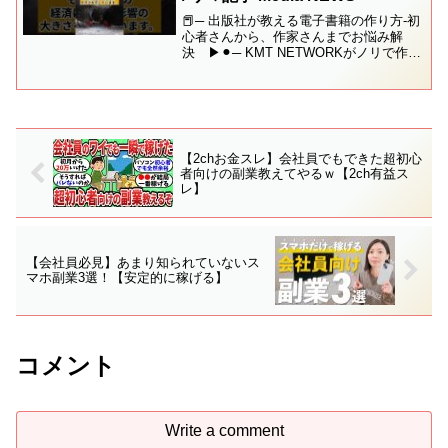
📕─ 出版社が教える電子書籍の作り方-初
心者さんから、作家さんまでお悩み解
決 ▶︎⚫︎─ KMT NETWORKがノリで作っ
たHPはこちら ▶︎⚫︎─ サマ記事Mediaで
も様々な情報を配信中 ▶︎⚫︎─ ココナラに
てお悩み相談室を開設して...
【2chお金スレ】会社員でもできた超初心
者向けの副業教えてやるｗ【2ch有益ス
レ】
【会社員必見】あまり知られていないス
マホ副業3選！【安定的に稼げる】
コメント
Write a comment