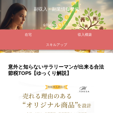
副収入・副業情報発信
合同会社ルテミック
在宅
収入構築
スキルアップ
意外と知らないサラリーマンが出来る合法
節税TOP5【ゆっくり解説】