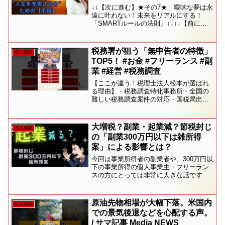
↓↓【次に進む】★その7★ 曖昧な夢は永
遠に叶わない！未来をリアルにする！
「SMARTルールの法則」↓↓↓↓【前に戻
る】★その5★ 【副業＆本業】私の場
合…↓↓★☆★動画教材「ゼロ副起業」シ
リーズ★☆★↓↓一覧はこちらから↓↓------
税務署が狙う「無申告者の特徴」
収入構築
-...
TOP5！ #お金 #フリーランス #副
業 #経営 #税務調査
【ここが違う！税理士法人松本が選ばれ
る理由】・税務調査特化事務所・全国の
難しい税務調査案件の対応・国税局出身
税理士が10名以上在籍・圧倒的な交渉力
で追徴税額0円の実績多数・新規契約の
80%がお客様からのご紹介・全国6拠点、
大増税？副業・起業減？節税封じ
収入構築
専門家200名以上...
の「副業300万円以下は雑所得
案」による影響とは？
今回は事業所得者の副業者や、300万円以
下の事業所得の個人事業主・フリーラン
スの方にとっては非常に大きな話です。
具体的に解説するとともに今後の影響を
ご紹介しました。#節税封じ #雑所得
#300万円以下●事業創造ラボ チャンネル
原油先物相場が大幅下落。米国内
収入構築
登録はこちら...
での景気後退などを心配する声。
/ サマ記事 Media NEWS