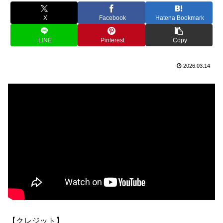
X
Facebook
Hatena Bookmark
LINE
Pinterest
Copy
2026.03.14
【クレジット】