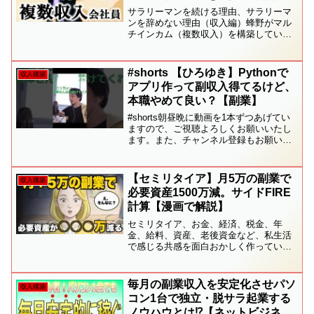
入だけじゃない！サラリーマンを
サラリーマンを続ける理由、サラリーマ
続ける理由、辞めない理由（収入
ンを辞めない理由（収入編）蜂野がマル
チインカム（複数収入）を構築している
編）
のに、サラリーマンを続ける理由につい
て話します。サラリーマンの実態を紹介
します。マルチインカム・サラリーマン
#shorts 【ひろゆき】Pythonで
収入構築
収入の柱を複数作って収入...
アプリ作って副収入得てるけど、
本職やめて良い？【副業】
#shorts朝昼晩に動画を1本ずつあげてい
ますので、ご視聴よろしくお願いいたし
ます。また、チャンネル登録もお願い致
します。 ひろゆき満足セットのご視聴よ
ろしくお願いいたします。#ひろゆき#ひ
ろゆききりぬき#ニコニコ風
【セミリタイア】月5万の副業で
収入構築
必要資産1500万減。サイドFIRE
計算【漫画で解説】
セミリタイア、お金、経済、税金、年
金、給料、資産、老後資金など、私生活
で感じる共感を面白おかしく作っていま
す。「月5万円の副収入があるだけで、必
要な資産額が1500万円も変わる」——52
歳・資産2700万円のぶどうが、4%ルール
毎月の副業収入を安定化させパソ
収入構築
とサイドFI...
コン1台で独立・脱サラ起業する
ノウハウとは⁉【ネットビジネス