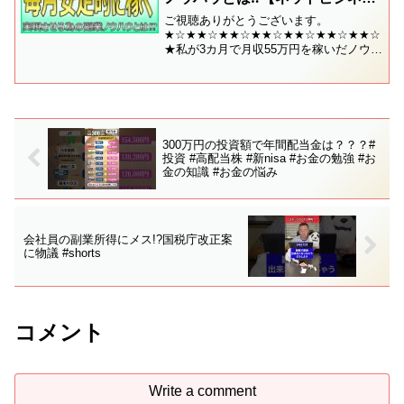
初心者稼ぐおすすめ】
ご視聴ありがとうございます。
★☆★★☆★★☆★★☆★★☆★★☆★★☆
★私が3カ月で月収55万円を稼いだノウハ
ウをまとめた通常【9800円】で販売して
いるセミナー動画【ゼロイチ構築セミナ
ー】を無料でプレゼント中！✅月収10万
円以上を稼ぐ具体的...
300万円の投資額で年間配当金は？？？#
投資 #高配当株 #新nisa #お金の勉強 #お
金の知識 #お金の悩み
会社員の副業所得にメス!?国税庁改正案
に物議 #shorts
コメント
Write a comment