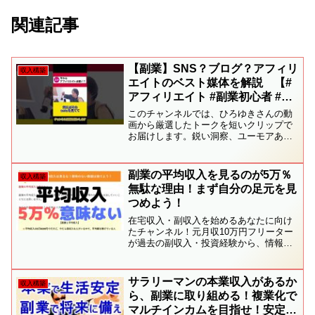
関連記事
【副業】SNS？ブログ？アフィリ
収入構築
エイトのベスト媒体を解説 【#
アフィリエイト #副業初心者 #ア
フィリエイト攻略 #ブログアフィ
このチャンネルでは、ひろゆきさんの動
リエイト #SNS活用 #アフィリエ
画から厳選したトークを短いクリップで
お届けします。鋭い洞察、ユーモアあふ
イト収入 #ひろゆき切り抜き】
れる語り口、そして考えさせられる意見
を楽しんでいただける内容を提供してい
ます。社会問題からビジネス、日常のち
副業の平均収入を見るのが5万％
収入構築
ょっとした疑問まで、多岐...
無駄な理由！まず自分の足元を見
つめよう！
在宅収入・副収入を始めるあなたに向け
たチャンネル！元月収10万円フリーター
が過去の副収入・投資経験から、情報を
発信します。ブログ記事は以下から
★LINEで月収10万円から脱出した方法を
発信中▼副収入・投資を始めたい人に役
サラリーマンの本業収入があるか
収入構築
立つコンテンツ▼① ...
ら、副業に取り組める！複業化で
マルチインカムを目指せ！安定収