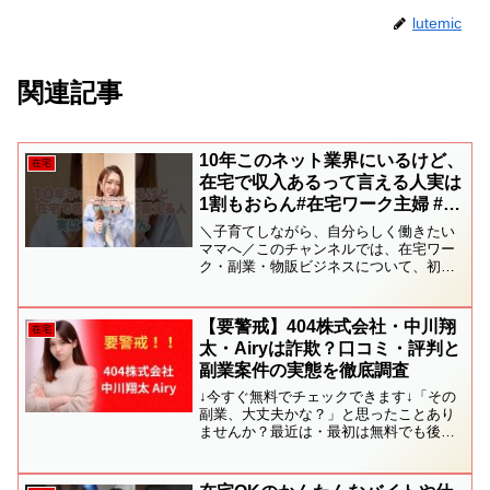
lutemic
関連記事
10年このネット業界にいるけど、
在宅
在宅で収入あるって言える人実は
1割もおらん#在宅ワーク主婦 #在
宅ワーク #副業
＼子育てしながら、自分らしく働きたい
ママへ／このチャンネルでは、在宅ワー
ク・副業・物販ビジネスについて、初心
者のママでもわかりやすく発信していま
す。✔ 子どもとの時間を大切にしたい✔
パート以外の働き方を知りたい✔ 家計に
【要警戒】404株式会社・中川翔
在宅
もう少し余裕がほし...
太・Airyは詐欺？口コミ・評判と
副業案件の実態を徹底調査
↓今すぐ無料でチェックできます↓「その
副業、大丈夫かな？」と思ったことあり
ませんか？最近は・最初は無料でも後か
ら費用が発生するケース・サポート費用
だけかかってしまうケース・返金対応が
難しいケースなどの相談をよくいただき