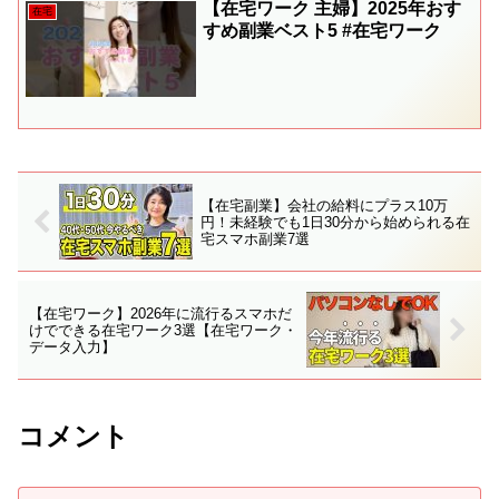
発的需要を秘めた隠れ商品の選定方法
【在宅ワーク 主婦】2025年おす
在宅
✅全自動外...
すめ副業ベスト5 #在宅ワーク
【在宅副業】会社の給料にプラス10万
円！未経験でも1日30分から始められる在
宅スマホ副業7選
【在宅ワーク】2026年に流行るスマホだ
けでできる在宅ワーク3選【在宅ワーク・
データ入力】
コメント