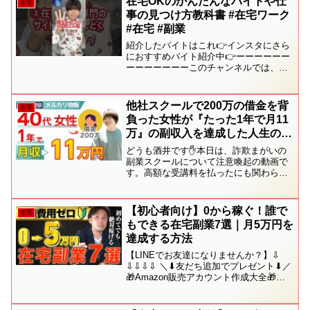
在宅OKのかんたんなバイトや仕
在宅
ます。無理に進める前に...
事の見つけ方教科書 #在宅ワーク
#在宅 #副業
紹介したバイトはこれ👉インスタにさら
におすすめバイト紹介中👉ーーーーーー
ーーーーーーーこのチャンネルでは、バ
イトや副業についてを専門的に紹介して
いきます！気になるバイトや、実態が気
になる方はぜひコメントにお願いいたし
他社スクールで200万の借金を背
在宅
ます！#在宅 #バイト ...
負った女性が『たった1年で月11
万』の副収入を達成した人生の逆
転劇
どうも酒井です✋本日は、詐欺まがいの
副業スクールについて注意喚起の動画で
す。高額な受講料を払ったにも関わら
ず、ずさんな対応をされてしまった方の
経験談をお聞きしていきます。他の動画
では、"メルカリ物販" の地に足ついた副
【初心者向け】0から稼ぐ！誰で
在宅
業ノウハウについて発信...
もできる在宅副業7選｜月5万円を
達成する方法
【LINEでお友達になりませんか？】⇩
⇩⇩⇩⇩ ＼⬇友だち追加でプレゼント⬇／
🎁Amazon販売アカウント作成大全🎁副
業で月収30万円を稼ぐ完全ロードマップ
🎁全自動で稼ぐ仕組み化動画講座 ✅爆