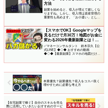
方法
副業を始めると、収入が増えて嬉しくな
りますね。しかし、収入増は資産管理の
重要性も高めます。「お小遣い」として
使い切るのではなく、まず「副業専用の
口座」を作りましょう。これにより、収
入管理がスムーズになり、無駄遣いも防
【スマホでOK】Googleマップを
スキルアップ
げます。また、税金対策と...
見るだけで月30万！地図がお金に
変わる2026年最新副業とは！ス
キマ時間で副収入を得られる初心
✅マネーコンサルタント 鈴木宗久【公
者向きAI副業を徹底解説【おすす
式LINE】◆◇◆ おすすめの動画
◆◇◆【最新副業】スマホの地図だけで
め 副業】【在宅ワーク】
月20万！Googleマップを使用したアメリ
カで大流行中の新しいAI副業を日本人向
けに徹底解説！【初心者向け】【おすす
め 副業】【在...
本業優先？副業優先？収入をコスパ良く
増やすために必要な考え方
【在宅副業で稼ぐ】自分のスキルを売る
際に活用していきたいおすすめのサービ