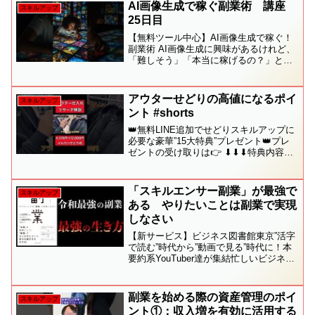
「5つの力」が身につく書籍！『【改訂
AI画像生成で稼ぐ副業術 講座
スキルアップ
版】本当の自由を手...
25日目
【無料ツール中心】AI画像生成で稼ぐ！
副業術 AI画像生成に興味があるけれど、
「難しそう」「本当に稼げるの？」と思
っていませんか？この講座では、AI画像
生成の基本から、実際に収益に繋げるた
めの実践的なノウハウまで、初心者さん
アウターせどりの高値になるポイ
スキルアップ
でも安心して学べ...
ント #shorts
👑無料LINE追加でせどりスキルアップに
必要な豪華”15大特典”プレゼント👑プレ
ゼントの受け取りは👉 ⬇︎⬇︎⬇︎特典内容の
詳細⬇︎⬇︎⬇︎✅［1］せどりの攻略本〜普通
の会社員だった僕が4ヶ月目に月利40万を
達成した方法〜✅［2］メルカリ在...
「スキルエンサー副業」が最強で
スキルアップ
ある やりたいことは副業で実現
しなさい
【新サービス】ビジネス図書館東京”活字
で読む”時代から”動画で見る”時代に！本
要約系YouTuber達が集結忙しいビジネス
パーソンのスキマ時間に動画で「学び」
を提供する動画配信サービス（30日間無
料キャンペーン中）【今回の参考書籍
副業を始める際の資産管理のポイ
スキルアップ
📚】やりた...
ント①：収入増を有効に活用する