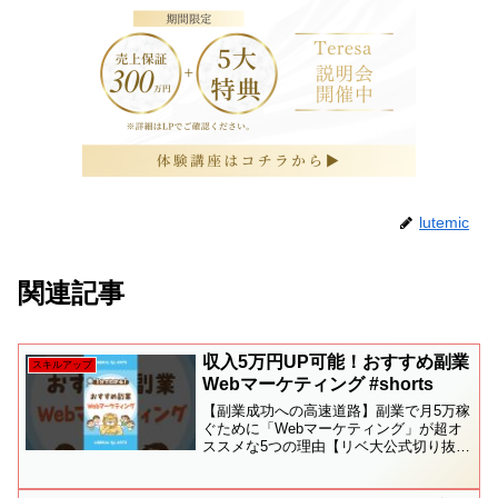
lutemic
関連記事
収入5万円UP可能！おすすめ副業
スキルアップ
Webマーケティング #shorts
【副業成功への高速道路】副業で月5万稼
ぐために「Webマーケティング」が超オ
ススメな5つの理由【リベ大公式切り抜
き】▼オンラインコミュニティ『リベシ
ティ』▼両学長著書 一生お金に困らない