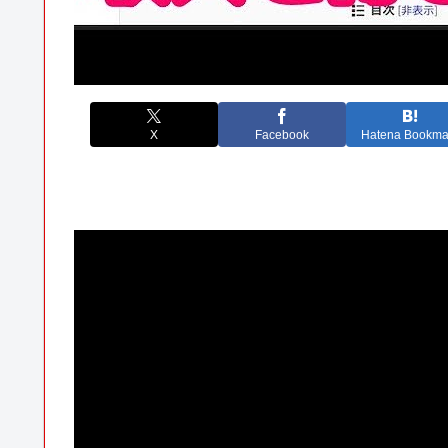
X
Facebook
Hatena Bookma