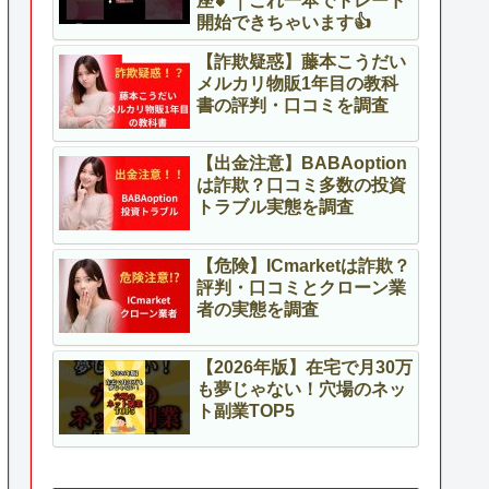
座💕｜これ一本でトレード
開始できちゃいます👍
【詐欺疑惑】藤本こうだい
メルカリ物販1年目の教科
書の評判・口コミを調査
【出金注意】BABAoption
は詐欺？口コミ多数の投資
トラブル実態を調査
【危険】ICmarketは詐欺？
評判・口コミとクローン業
者の実態を調査
【2026年版】在宅で月30万
も夢じゃない！穴場のネッ
ト副業TOP5