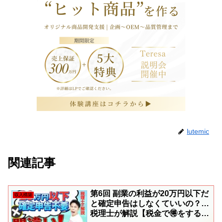
lutemic
関連記事
第6回 副業の利益が20万円以下だ
収入構築
と確定申告はしなくていいの？…
税理士が解説【税金で🉐をする