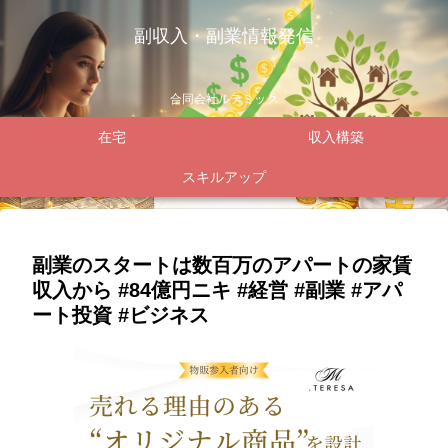
副収入・副業情報発信
合同会社ルテミック
在宅
収入構築
スキルアップ
副業のスタートは数百万のアパートの家賃
収入から #84億円ニキ #経営 #副業 #アパ
ート投資 #ビジネス