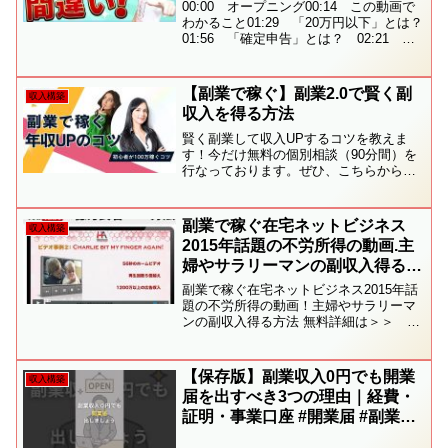
#6】
00:00 オープニング00:14 この動画で
わかること01:29 「20万円以下」とは？
01:56 「確定申告」とは？ 02:21 所
得税と住民税の関係04:03 注意すべきパ
ターン04:07 ①住民税の確定申告は必要
04:46 ②別の用...
【副業で稼ぐ】副業2.0で賢く副
収入構築
収入を得る方法
賢く副業して収入UPするコツを教えま
す！今だけ無料の個別相談（90分間）を
行なっております。ぜひ、こちらからご
予約ください個別相談の参加者限定のお
得なプレゼントも！自分の経験と知識が
お金になる！無料面談はこちら副業2.０
副業で稼ぐ在宅ネットビジネス
収入構築
ではゼロからの副業で...
2015年話題の不労所得の動画.主
婦やサラリーマンの副収入得る方
法 無料
副業で稼ぐ在宅ネットビジネス2015年話
題の不労所得の動画！主婦やサラリーマ
ンの副収入得る方法 無料詳細は＞＞ ツ
イッター:Gitenam一般的にYouTubeで成
功しようとするとビデオを作るのは大変
顔出ししなければならない機材をそろえ
【保存版】副業収入0円でも開業
収入構築
るの...
届を出すべき3つの理由｜経費・
証明・事業口座 #開業届 #副業初
心者 #個人事業主 #副業 #shorts