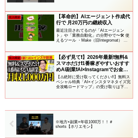
【革命的】AIエージェント作成代
収入構築
行で 月20万円の継続収入
最近注目されてるのが「AIエージェン
ト」や「業務自動化」の分野やで〜🛠️ 使
えるツール ・Make（旧Integromat） ・
Zapier →コード不要で様々なサービスを
連携できる💡 自動化の例 ・毎朝のニュー
スまとめメール送信 ・売上デ...
【必ず見て❗️】2026年最新❗️無料&
収入構築
スマホだけ❗️1番稼ぎやすいおすす
めAI副業❗️AI×Instagramでお金を
稼ぐ方法を超初心者向けに徹底解
【⚠️絶対に受け取ってください‼️】無料ス
説🔰【インスタ収益化】【アフィ
ペシャル特典「AI×インスタマネタイズ完
全攻略ロードマップ」の受け取りは下記
リエイト】
URLをタップして専用のLINEに友だち追
加してください‼️👇👆※特典受け取り専用
のLINEになります❗️既に別のLINE...
※地方×副業×年収1000万！！＃
shorts【ホリエモン】