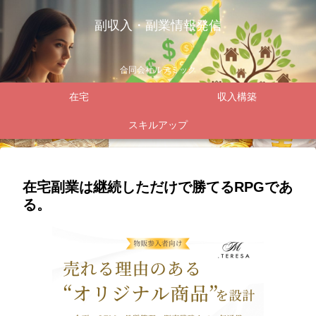
副収入・副業情報発信
合同会社ルテミック
在宅
収入構築
スキルアップ
在宅副業は継続しただけで勝てるRPGであ
る。