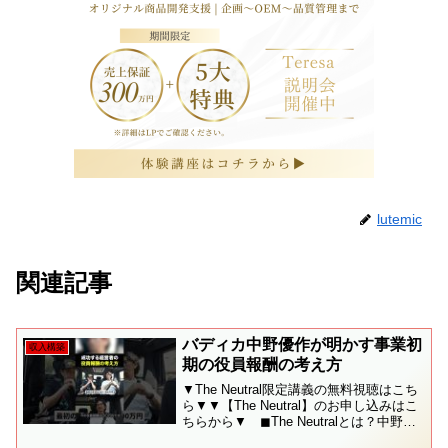
lutemic
関連記事
バディカ中野優作が明かす事業初
収入構築
期の役員報酬の考え方
▼The Neutral限定講義の無料視聴はこち
ら▼▼【The Neutral】のお申し込みはこ
ちらから▼ ◼︎The Neutralとは？中野優
作が主催する、事業者向けクラウド型顧