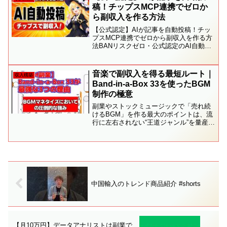
ちら副業2....
稿！チップスMCP連携でゼロか
ら副収入を作る方法
【公式認定】AIが記事を自動投稿！チッ
プスMCP連携でゼロから副収入を作る方
法BANリスクゼロ・公式認定のAI自動投
稿ツールで副収入を作る方法を解説しま
す。チップスが公式でMCP連携を提供開
始。Claude Codeと繋ぐだけで記事の作
音楽で副収入を得る最短ルート｜
収入構築
成か...
Band-in-a-Box 33を使ったBGM
制作の極意
副業やストックミュージックで「売れ続
けるBGM」を作る最大のポイントは、流
行に左右されない“王道ジャンル”を量産す
ることです。本動画では、最新の
**Band-in-a-Box 33（BIAB 33）** がなぜ
BGMマネタイズにおいて圧倒...
中国輸入のトレンド商品紹介 #shorts
【月10万円】データアナリストは副業で