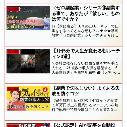
問サービス。手触り感のある経営ノウハ
ウのシェアと、部活のよ...
（ゼロ副起業）シリーズ⑪副業す
収入構築
る事で、あなたが「欲しい」もの
は何ですか？
↓↓【前に戻る】★その10★ ネットで仕
事をするってどんな感じ？↓↓★☆★動画
教材「ゼロ副起業」シリーズ★☆★↓↓一
覧はこちらから↓↓--------------------------------
-2週間で副業構築＆毎月8万円の収入UP
を...
【1日5分で人生が変わる朝ルーテ
収入構築
ィン3選】
＼会社に依存しない自由な働き方を手に
入れる／🎁 複数の収入源を構築する「6
大豪華特典」を無料配布中 🎁【大将 公式
LINE】✅ お友達追加で今すぐ受け取る
━━━━━━━━━━━━━━━━＼LINE登録者限定
／🎁 副収入を作るための 6大特典...
【副業で失敗しない】よくある失
収入構築
敗を防ぐコツ
【完全無料】個別相談！ゼロからの副業
で10万円以上を構築するマニュアルを無
料で配布中特典受取はこちら副業2.０で
本業以上に副業で賢く稼ぐ！初期費用ゼ
ロ！副業2.0で賢く副収入を得る方法【副
業2.0で稼ぐ】自動化のコツ無料面談はこ
【公式認定】AIが記事を自動投
収入構築