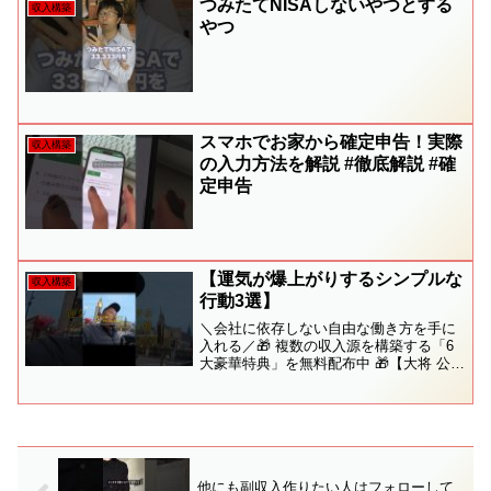
つみたてNISAしないやつとする
収入構築
やつ
スマホでお家から確定申告！実際
収入構築
の入力方法を解説 #徹底解説 #確
定申告
【運気が爆上がりするシンプルな
収入構築
行動3選】
＼会社に依存しない自由な働き方を手に
入れる／🎁 複数の収入源を構築する「6
大豪華特典」を無料配布中 🎁【大将 公式
LINE】✅ お友達追加で今すぐ受け取る
━━━━━━━━━━━━━━━━＼LINE登録者限定
／🎁 副収入を作るための 6大特典...
他にも副収入作りたい人はフォローして