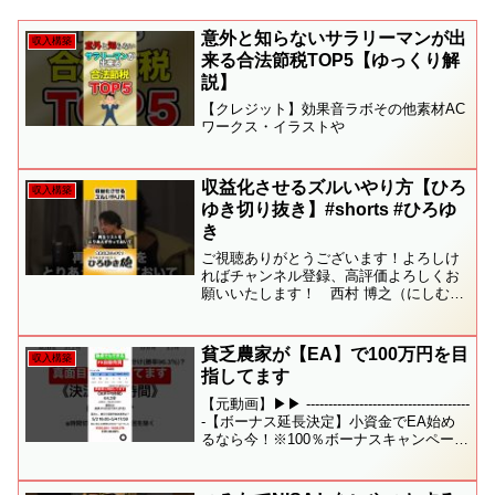
意外と知らないサラリーマンが出
収入構築
来る合法節税TOP5【ゆっくり解
説】
【クレジット】効果音ラボその他素材AC
ワークス・イラストや
収益化させるズルいやり方【ひろ
収入構築
ゆき切り抜き】#shorts #ひろゆ
き
ご視聴ありがとうございます！よろしけ
ればチャンネル登録、高評価よろしくお
願いいたします！ 西村 博之（にしむら
ひろゆき、1976年（昭和51年）11月16日
- ）は、日本の実業家、著作家（書籍・動
画）。日本最大級の匿名掲示板「2ちゃん
貧乏農家が【EA】で100万円を目
収入構築
ね...
指してます
【元動画】▶▶ --------------------------------------
-【ボーナス延長決定】小資金でEA始め
るなら今！※100％ボーナスキャンペーン
開催中！(~5/31迄)▼▼▼［Big Boss］✅-
--------...