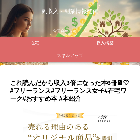
副収入・副業情報発信
合同会社ルテミック
在宅
収入構築
スキルアップ
これ読んだから収入3倍になった本6冊📔🤍
#フリーランス#フリーランス女子#在宅ワ
ーク#おすすめ本 #本紹介