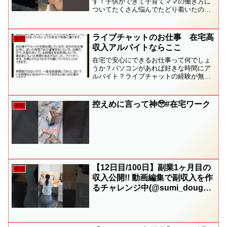
す！子供ができて子育てママの働き方に
ついてたくさん悩んでたどり着いたのが
在宅ワーク🫧子育て中の働き方に悩んで
る人会社員だけどスキマ時間で副業した
い人そんな方に向けて発信してます✨−−
ライブチャットのお仕事 在宅高
在宅
−−−−−−−−−−−...
収入アルバイトならここ
在宅で安心にできるお仕事って何でしょ
うか？パソコンがあれば好きな時間にア
ルバイト？ライブチャットの経験が無く
ても、簡単にできます。高収入を保証し
ます。「ライブでお仕事」ではそんなあ
なたのお手伝いをします。家でひきこも
控えめに言って神🥹#在宅ワーク
在宅
りがちなアナタ、社会経験...
【12日目/100日】副業1ヶ月目の
在宅
収入公開!! 動画編集で副収入を作
るチャレンジ中(@sumi_douga_
)👩🏻‍💻 #フリーランス #動画編
集 #在宅ワーク #プレミアプロ