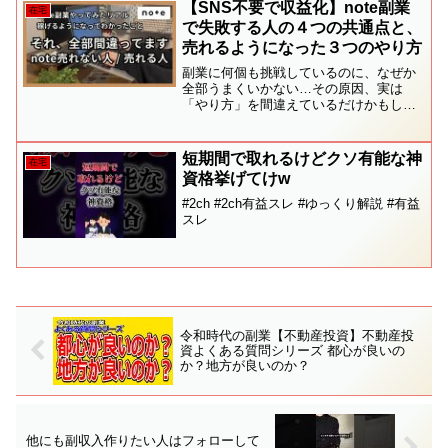
【SNS不要で収益化】note副業
在宅
で失敗する人の４つの共通点と、
売れるようになった３つのやり方
副業に何個も挑戦しているのに、なぜか
全部うまくいかない…その原因、実は
「やり方」を間違えているだけかもしれ
ません。この動画では・副業で失敗し続
ける人の共通点・結果が出ない本当の理
由・結果を出す人がやっているシンプル
短期間で取れるけどクソ有能な神
在宅
な方法・note副業で結果...
資格挙げてけw
#2ch #2ch有益スレ #ゆっくり解説 #有益
スレ
令和時代の副業【不動産投資】不動産投
資よくある質問シリーズ 都心が良いの
か？地方が良いのか？
他にも副収入作りたい人はフォローして