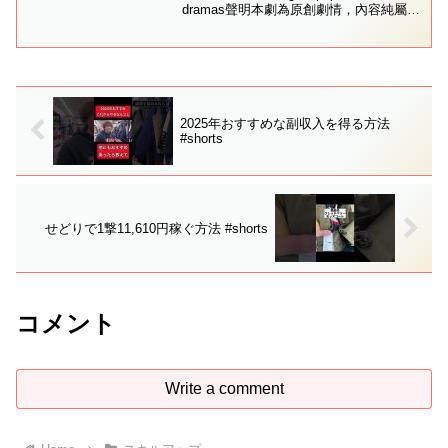
dramas聲明本劇為原創劇情，內容純屬虛
構人物、情節、事件均為藝術創作與現實
無關，敬請理性觀看，勿對號入座🚫 版權
保護未經授權，禁止...
2025年おすすめな副収入を得る方法
#shorts
せどりで1撃11,610円稼ぐ方法 #shorts
コメント
Write a comment