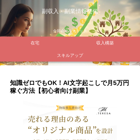
副収入・副業情報発信
合同会社ルテミック
在宅
収入構築
スキルアップ
知識ゼロでもOK！AI文字起こしで月5万円
稼ぐ方法【初心者向け副業】