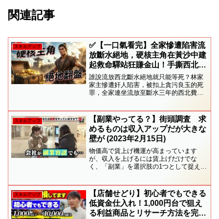
関連記事
✅️【一口氣看完】全家慘遭陷害流
スキルアップ
放斷水絕地，硬核主角在黃沙中建
起救命驛站狂賺金山！手撕西北貪
官，揪出京城黑幕洗刷家族沉冤！
誰說流放西北斷水絕地就只能等死？林家
#短劇
家主慘遭奸人陷害，被扣上貪污良玉的死
罪，全家連坐流放至斷水三年的西北費
邑！在漫天黃沙的流放路上，押解官差心
狠手辣，連十二歲的年幼妹妹想多喝半口
水都要被殘忍毒打！面對這如同人間煉獄
【副業やってる？】街頭調査 求
スキルアップ
的絕境，主角瞬間人間清醒，...
めるものは収入アップだが大きな
壁が (2023年2月15日)
物価高で賃上げ機運が高まっています
が、収入を上げるには賃上げだけでな
く、「副業」を選択肢の1つとして捉えて
いる人もいます。実際に副業を始めた動
機についての調査では、「副収入を得た
いから」、「現在の仕事での将来的な収
【店舗せどり】初心者でもできる
スキルアップ
入に不安があるから」、「生...
低資金仕入れ！1,000円台で狙え
る利益商品とリサーチ方法を完全