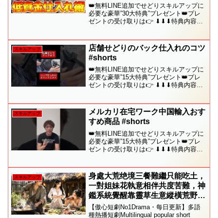
公開！
👑無料LINE追加でせどりスキルアップに
必要な豪華”30大特典”プレゼント👑プレ
ゼントの受け取りは👉 ⬇︎⬇︎⬇︎特典内容の
詳細⬇︎⬇︎⬇︎🔰初心者の方が「何から始めれ
ばいい？」「どうやって利益商品を見つ
けるの？」「月10万円を目指すには？...
店舗せどりのバック仕入れのコツ
スキルアップ
#shorts
👑無料LINE追加でせどりスキルアップに
必要な豪華”15大特典”プレゼント👑プレ
ゼントの受け取りは👉 ⬇︎⬇︎⬇︎特典内容の
詳細⬇︎⬇︎⬇︎✅［1］せどりの攻略本〜普通
の会社員だった僕が4ヶ月目に月利40万を
達成した方法〜✅［2］メルカリ在...
メルカリ在宅ワーク中国輸入おす
スキルアップ
すめ商品 #shorts
👑無料LINE追加でせどりスキルアップに
必要な豪華”15大特典”プレゼント👑プレ
ゼントの受け取りは👉 ⬇︎⬇︎⬇︎特典内容の
詳細⬇︎⬇︎⬇︎✅［1］せどりの攻略本〜普通
の会社員だった僕が4ヶ月目に月利40万を
達成した方法〜✅［2］メルカリ在...
身處大荒绝境三餐難繼只能吃土，
スキルアップ
一對姐妹花執意相伴共度苦難，神
鑑系統覺醒靠靈草生意縱橫荒野致
富！#短劇 #drama #逆襲
【傲心短劇No1Drama・每日更新】多語
種熱播短劇Multilingual popular short