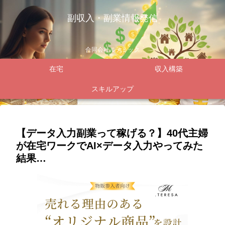
副収入・副業情報発信
合同会社ルテミック
在宅
収入構築
スキルアップ
【データ入力副業って稼げる？】40代主婦
が在宅ワークでAI×データ入力やってみた
結果…