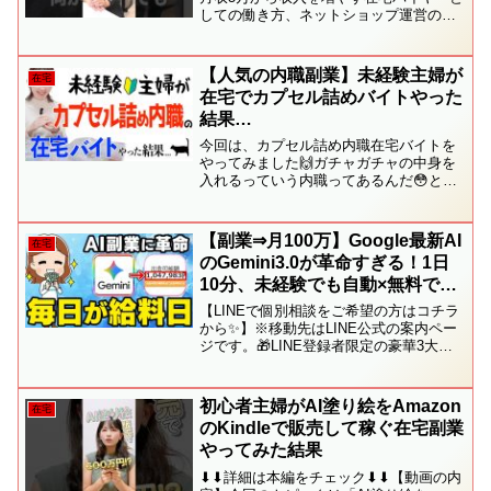
しての働き方、ネットショップ運営の方
法や知識をお届けしています👜期間限定
で10大プレゼントを配布中の公式LINE登
録はこちらから🌹↓↓↓↓↓【 藤野アン
【人気の内職副業】未経験主婦が
在宅
Profile...
在宅でカプセル詰めバイトやった
結果…
今回は、カプセル詰め内職在宅バイトを
やってみました🙌ガチャガチャの中身を
入れるっていう内職ってあるんだ😳と思
いましたが、ゆいママの大好きな内職副
業だからテンションあがる⤴そんなテンシ
ョン高めのゆいママでしたが、始めるに
【副業⇒月100万】Google最新AI
在宅
あたっては…こういうこ...
のGemini3.0が革命すぎる！1日
10分、未経験でも自動×無料で収
益化できる使い方を初心者向け解
【LINEで個別相談をご希望の方はコチラ
説！【在宅ワーク】【副業 おす
から✨】※移動先はLINE公式の案内ペー
ジです。🎁LINE登録者限定の豪華3大プ
すめ】【AI副業】
レゼント特典もご用意してます🎁🌸
MBTI(性格)別おすすめ副業ガイド🌸ゼロ
から収益化！どんな副業にも使えるライ
初心者主婦がAI塗り絵をAmazon
在宅
ティング活...
のKindleで販売して稼ぐ在宅副業
やってみた結果
⬇⬇詳細は本編をチェック⬇⬇【動画の内