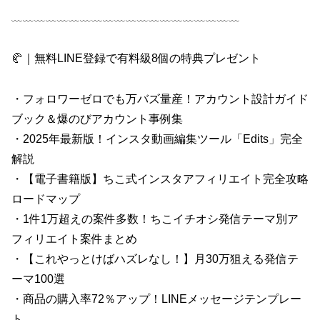
﹏﹏﹏﹏﹏﹏﹏﹏﹏﹏﹏﹏﹏﹏﹏﹏﹏﹏﹏﹏
🥐｜無料LINE登録で有料級8個の特典プレゼント
・フォロワーゼロでも万バズ量産！アカウント設計ガイド
ブック＆爆のびアカウント事例集
・2025年最新版！インスタ動画編集ツール「Edits」完全
解説
・【電子書籍版】ちこ式インスタアフィリエイト完全攻略
ロードマップ
・1件1万超えの案件多数！ちこイチオシ発信テーマ別ア
フィリエイト案件まとめ
・【これやっとけばハズレなし！】月30万狙える発信テ
ーマ100選
・商品の購入率72％アップ！LINEメッセージテンプレー
ト