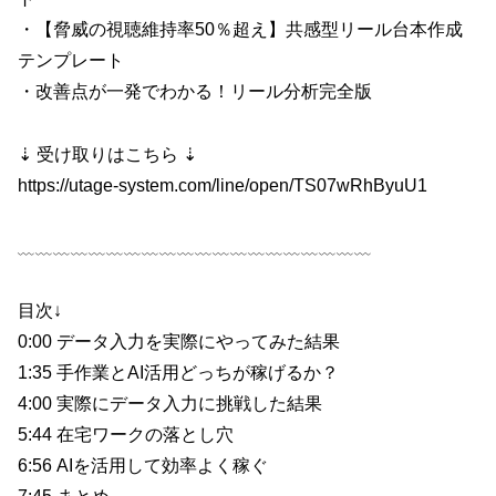
・【脅威の視聴維持率50％超え】共感型リール台本作成
テンプレート
・改善点が一発でわかる！リール分析完全版
⇣ 受け取りはこちら ⇣
https://utage-system.com/line/open/TS07wRhByuU1
﹏﹏﹏﹏﹏﹏﹏﹏﹏﹏﹏﹏﹏﹏﹏﹏﹏﹏﹏﹏
目次↓
0:00 データ入力を実際にやってみた結果
1:35 手作業とAI活用どっちが稼げるか？
4:00 実際にデータ入力に挑戦した結果
5:44 在宅ワークの落とし穴
6:56 AIを活用して効率よく稼ぐ