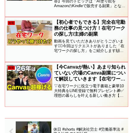
容】今回のトピックは「AI塗り絵を
AmazonのKindleで販売する副業」となっ
ております🖍ゆいママ的には塗り絵😆と
いう感じで、在宅でできるし楽しそうだ
なと思ってご紹介しました😂(相変わらず
【初心者でもできる】完全在宅勤
在宅
能天気☀️...
務の仕事の見つけ方！在宅ワーク
の探し方/主婦の副業
動画を見ていただきありがとうございま
す🙇‍♀️今回はリクエストがありました「在
宅ワークの探し方」をご紹介します🙌ご
紹介したことを心がけることで、まった
くの初心者の私でも在宅ワークを見つけ
ることができました✨ぜひ参考にしてみ
【今Canvaが熱い】あまり知られ
在宅
てください🍀◆ジン...
ていない穴場のCanva副業につい
て解説していきます【在宅ワー
ク】
▽在宅ワークに役立つ電子書籍と豪華10
大特典をLINE登録で無料プレゼント🎁✅
理想の暮らしを叶える新しい働き方【電
子書籍】✅40代以上におすすめな在宅ワ
ーク10選✅失敗しない在宅ワークパソコ
ンの選び方✅コピペOK！受かる応募文テ
ンプレ集✅未...
休日 #shorts #解決社労士 #労働基準法 #