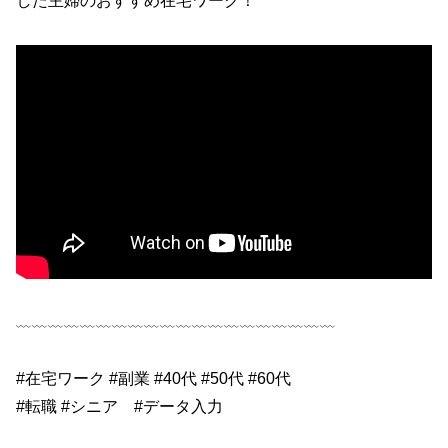
した主婦のおすすめ在宅ワーク！
﹏﹏﹏﹏﹏﹏﹏﹏﹏﹏﹏﹏﹏﹏﹏﹏﹏﹏﹏﹏
#在宅ワーク #副業 #40代 #50代 #60代
#転職 #シニア #データ入力