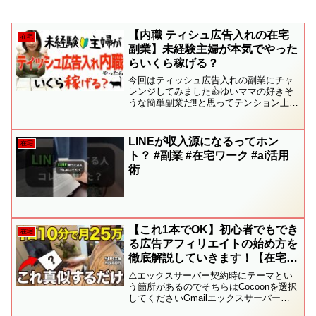
【内職 ティシュ広告入れの在宅
在宅
副業】未経験主婦が本気でやった
らいくら稼げる？
今回はティッシュ広告入れの副業にチャ
レンジしてみました👍ゆいママの好きそ
うな簡単副業だ‼と思ってテンション上が
っていたのですが…😱今回はどんなトラ
ップにゆいママは引っかかったのでしょ
うか😭毎度本当に良くダマサれる😣笑さ
LINEが収入源になるってホン
在宅
てゆいママはティッシュ...
ト？ #副業 #在宅ワーク #ai活用
術
【これ1本でOK】初心者でもでき
在宅
る広告アフィリエイトの始め方を
徹底解説していきます！【在宅ワ
ーク】
⚠️エックスサーバー契約時にテーマとい
う箇所があるのでそちらはCocoonを選択
してくださいGmailエックスサーバー
A8.net▽在宅ワークに役立つ電子書籍と