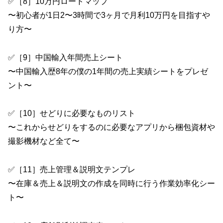
✅［8］10万円ロードマップ
〜初心者が1日2〜3時間で3ヶ月で月利10万円を目指すや
り方〜
✅［9］中国輸入年間売上シート
〜中国輸入歴8年の僕の1年間の売上実績シートをプレゼ
ント〜
✅［10］せどりに必要なものリスト
〜これからせどりをするのに必要なアプリから梱包資材や
撮影機材など全て〜
✅［11］売上管理＆説明文テンプレ
〜在庫＆売上＆説明文の作成を同時に行う作業効率化シー
ト〜