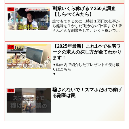
豪華20大特典をLINE登録で無料プレゼン
ト🎁✅ 理想の暮らしを叶える新しい働
副業いくら稼げる？250人調査
在宅
き...
【しらべてみたら】
誰でもできるのに…時給１万円の仕事か
ら趣味を生かした”動かない”仕事まで！皆
さんどんな副業をして、いくら稼いでい
るのかしらべてみました。FNNプライム
オンライン
【2025年最新】これ1本で在宅ワ
在宅
ークの求人の探し方が全てわかり
ます！
▼動画内で紹介したプレゼントの受け取
りはこちら
▼─────────────────────────
───────────▼LINE登録で電子書籍
と豪華7大特典を無料配布中！⭐️未経験か
ら月収40万円！在宅革命ガイドブック⭐️
騙されないで！スマホだけで稼げ
在宅
迷ったらコレ！初...
る副業は罠