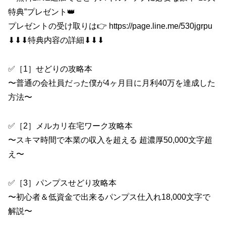
特典”プレゼント👑
プレゼントの受け取りは👉 https://page.line.me/530jgrpu
⬇︎⬇︎⬇︎特典内容の詳細⬇︎⬇︎⬇︎
✅［1］せどりの攻略本
〜普通の会社員だった僕が4ヶ月目に月利40万を達成した
方法〜
✅［2］メルカリ在宅ワーク攻略本
〜スキマ時間で本業の収入を超える 超濃厚50,000文字超
え〜
✅［3］パンプスせどり攻略本
〜初心者＆低資金で出来るパンプス仕入れ18,000文字で
解説〜