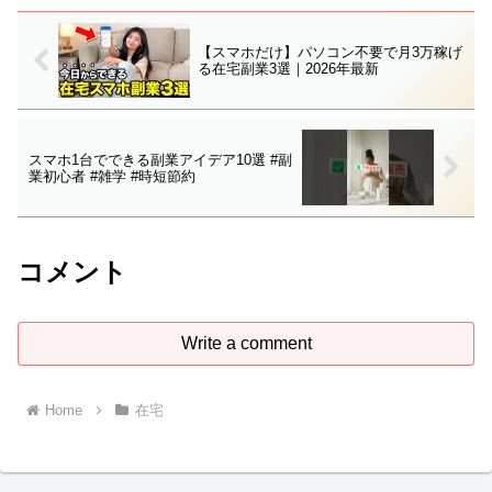
【スマホだけ】パソコン不要で月3万稼げ
る在宅副業3選｜2026年最新
スマホ1台でできる副業アイデア10選 #副
業初心者 #雑学 #時短節約
コメント
Write a comment
Home
在宅