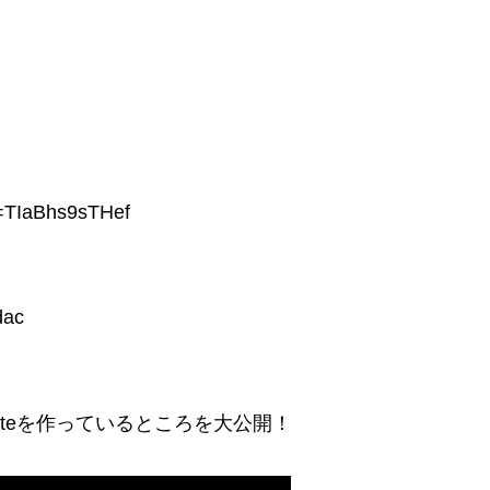
d=TIaBhs9sTHef
dac
oteを作っているところを大公開！