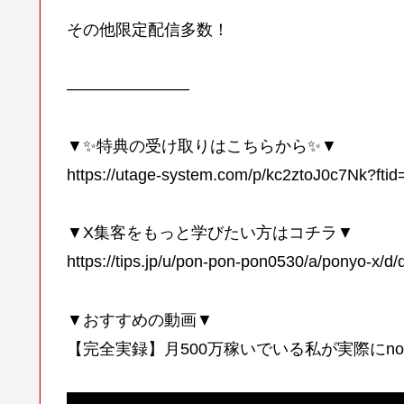
その他限定配信多数！
———————–
▼✨特典の受け取りはこちらから✨▼
https://utage-system.com/p/kc2ztoJ0c7Nk?fti
▼X集客をもっと学びたい方はコチラ▼
https://tips.jp/u/pon-pon-pon0530/a/ponyo-x/d/
▼おすすめの動画▼
【完全実録】月500万稼いでいる私が実際にn