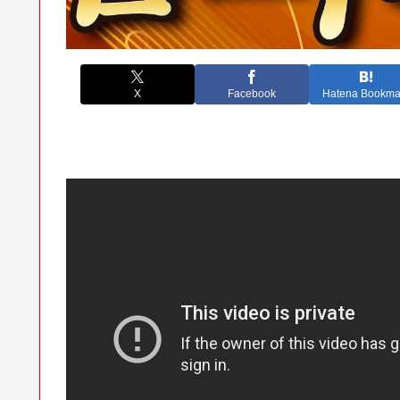
X
Facebook
Hatena Bookma