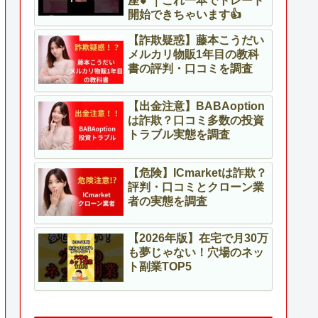
座💕｜これ一本でトレード
開始できちゃいます👍
【詐欺疑惑】藤本こうだい
メルカリ物販1年目の教科
書の評判・口コミを調査
【出金注意】BABAoption
は詐欺？口コミ多数の投資
トラブル実態を調査
【危険】ICmarketは詐欺？
評判・口コミとクローン業
者の実態を調査
【2026年版】在宅で月30万
も夢じゃない！穴場のネッ
ト副業TOP5