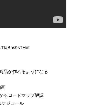
d=TIaBhs9sTHef
商品が作れるようになる
動画
かるロードマップ解説
スケジュール