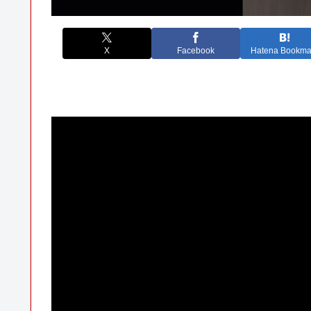
X
Facebook
Hatena Bookma