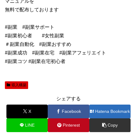
マニュアルを
無料で配布しております
#副業 #副業サポート
#副業初心者 #女性副業
＃副業自動化 #副業おすすめ
#副業成功 #副業在宅 #副業アフェリエイト
#副業コツ #副業在宅初心者
収入構築
シェアする
X
Facebook
Hatena Bookmark
LINE
Pinterest
Copy