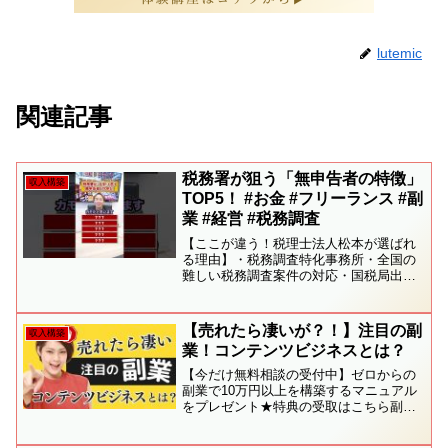
lutemic
関連記事
税務署が狙う「無申告者の特徴」
収入構築
TOP5！ #お金 #フリーランス #副
業 #経営 #税務調査
【ここが違う！税理士法人松本が選ばれ
る理由】・税務調査特化事務所・全国の
難しい税務調査案件の対応・国税局出身
税理士が10名以上在籍・圧倒的な交渉力
で追徴税額0円の実績多数・新規契約の
80%がお客様からのご紹介・全国6拠点、
【売れたら凄いが？！】注目の副
収入構築
専門家200名以上...
業！コンテンツビジネスとは？
【今だけ無料相談の受付中】ゼロからの
副業で10万円以上を構築するマニュアル
をプレゼント★特典の受取はこちら副業
2.０で本業以上に副業で賢く稼ぐ！初期
費用ゼロ！副業2.0で賢く副収入を得る方