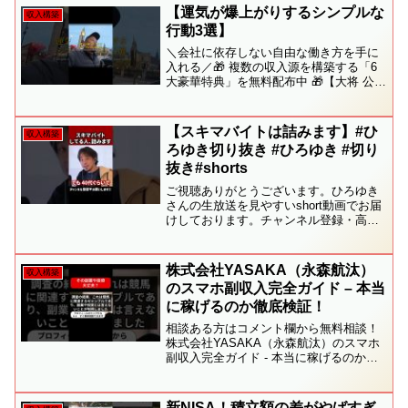
法【副業2.0で稼ぐ】自動化のコツ★特典
【運気が爆上がりするシンプルな
収入構築
の受取（無料...
行動3選】
＼会社に依存しない自由な働き方を手に
入れる／🎁 複数の収入源を構築する「6
大豪華特典」を無料配布中 🎁【大将 公式
LINE】✅ お友達追加で今すぐ受け取る
━━━━━━━━━━━━━━━━＼LINE登録者限定
／🎁 副収入を作るための 6大特典...
【スキマバイトは詰みます】#ひ
収入構築
ろゆき切り抜き #ひろゆき #切り
抜き#shorts
ご視聴ありがとうございます。ひろゆき
さんの生放送を見やすいshort動画でお届
けしております。チャンネル登録・高評
価、よろしくお願いいたします！元動
画：四次元空間は眼を開いても見えな
い。VIVAT Blonde。2024/11/21 J21...
株式会社YASAKA（永森航汰）
収入構築
のスマホ副収入完全ガイド – 本当
に稼げるのか徹底検証！
相談ある方はコメント欄から無料相談！
株式会社YASAKA（永森航汰）のスマホ
副収入完全ガイド - 本当に稼げるのか徹
底検証！🔻 コメント大募集 🔻・怪しい副
業について相談したい・騙されそうにな
った経験談あなたのコメントが誰かを救
新NISA！積立額の差がやばすぎ