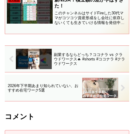
収入構築
います❗️み...
た！
このチャンネルはサイドFireした30代マ
マがコツコツ資産形成をし会社に依存し
ないくても生きていける情報を発信中！⁡
今日は【新NISA！積立額の差がやばすぎ
た！💰】というテーマの投稿です✌️⁡皆さ
んの資産形成のプラスになれば嬉しいで
す👍⁡参...
副業するならどっち？ココナラ vs クラ
ウドワークス🔥 #shorts #ココナラ #クラ
ウドワークス
2026年下半期あまり知られていない、お
すすめ在宅ワーク5選
コメント