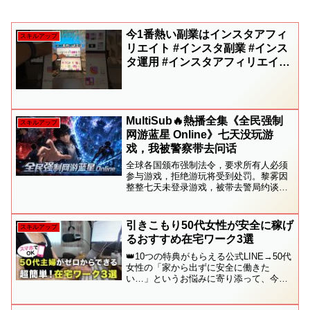
今1番熱い副業はインスタアフィ
スキルアップ
リエイト #インスタ副業 #インス
タ運用 #インスタアフィリエイト
#shorts #副業生活 #副業稼ぐ
MultiSub🔥熱播全集《全民强制
スキルアップ
网游蓝星 Online》七天没玩游
戏，我被警察带去问话
全球各国颁布强制法令，要求所有人必须
参与游戏，拒绝游玩将受到处罚。黎雾因
整整七天未登录游戏，被带去警局约谈。
迫于压力，他只能进入全息虚拟网游《蓝
星 Online》，踏入这场所有人都无法逃避
的生存游戏。标签：# 全民强制游戏 #全
引きこもり50代女性が安全に稼げ
スキルアップ
息网游 #末...
るおすすめ在宅ワーク3選
👑10つの特典がもらえる公式LINE→50代
女性の「家から出ずに安全に働きた
い…」というお悩みに寄り添って、今回
は“引きこもり気味でも安心して始められ
る”在宅ワークを3つ厳選してご紹介しま