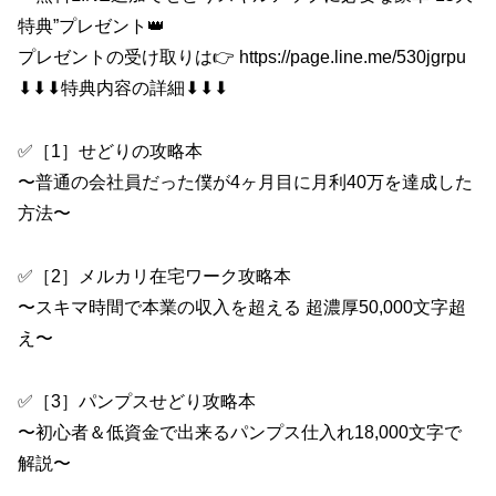
特典”プレゼント👑
プレゼントの受け取りは👉 https://page.line.me/530jgrpu
⬇︎⬇︎⬇︎特典内容の詳細⬇︎⬇︎⬇︎
✅［1］せどりの攻略本
〜普通の会社員だった僕が4ヶ月目に月利40万を達成した
方法〜
✅［2］メルカリ在宅ワーク攻略本
〜スキマ時間で本業の収入を超える 超濃厚50,000文字超
え〜
✅［3］パンプスせどり攻略本
〜初心者＆低資金で出来るパンプス仕入れ18,000文字で
解説〜