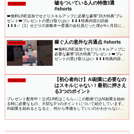
す！✔ パソコン不要・スマホでできる✔
嘘をついている人の特徴3選
スキルアップ
初心者・未経...
#shorts
👑無料LINE追加でせどりスキルアップに必要な豪華”15大特典”プレ
ゼント👑プレゼントの受け取りは👉 ⬇︎⬇︎⬇︎特典内容の詳細
⬇︎⬇︎⬇︎✅［1］せどりの攻略本〜普通の会社員だった僕が4ヶ月目に月
利40万を達成した方法〜✅［2］メルカリ在...
稼ぐ人の意外な共通点 #shorts
スキルアップ
👑無料LINE追加でせどりスキルアップに
必要な豪華”15大特典”プレゼント👑プレ
ゼントの受け取りは👉 ⬇︎⬇︎⬇︎特典内容の
詳細⬇︎⬇︎⬇︎✅［1］せどりの攻略本〜普通
の会社員だった僕が4ヶ月目に月利40万を
達成した方法〜✅［2］メルカリ在...
【初心者向け】AI副業に必要なの
スキルアップ
はスキルじゃない！最初に押さえ
る3つのポイント
プレゼント配布中！公式LINEはこちら↓↓この動画ではAI副業を始め
る時に必要なもの、大切な3つのポイントについて紹介しています。
AI副業を始めるとなると、何から準備をしていいのかわからないと
いう方も多くいらっしゃいます。そこで今回はAI副...