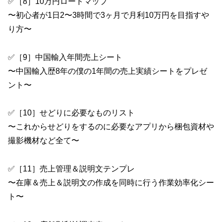
✅［8］10万円ロードマップ
〜初心者が1日2〜3時間で3ヶ月で月利10万円を目指すや
り方〜
✅［9］中国輸入年間売上シート
〜中国輸入歴8年の僕の1年間の売上実績シートをプレゼ
ント〜
✅［10］せどりに必要なものリスト
〜これからせどりをするのに必要なアプリから梱包資材や
撮影機材など全て〜
✅［11］売上管理＆説明文テンプレ
〜在庫＆売上＆説明文の作成を同時に行う作業効率化シー
ト〜