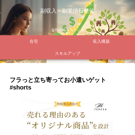
副収入・副業情報発信
合同会社ルテミック
在宅
収入構築
スキルアップ
フラっと立ち寄ってお小遣いゲット
#shorts