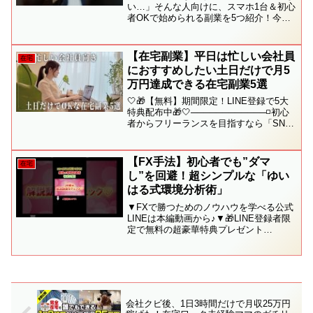
業#スマホで稼ぐ#ショート動画#
い…」そんな人向けに、スマホ1台＆初心
者OKで始められる副業を5つ紹介！今日
お小遣い稼ぎ
からできるものだけ集めました。
【在宅副業】平日は忙しい会社員
在宅
におすすめしたい土日だけで月5
万円達成できる在宅副業5選
🤍🎁【無料】期間限定！LINE登録で5大
特典配布中🎁🤍────────────◽️初心
者からフリーランスを目指すなら「SNS
デザイナー」一択なワケ◽️未経験からの
SNSデザインで1案件10万円達成した方
法◽️【初心者必見】canvaで作るイ...
【FX手法】初心者でも”ダマ
在宅
し”を回避！超シンプルな「ゆい
はる式環境分析術」
▼FXで勝つためのノウハウを学べる公式
LINEは本編動画から♪▼🎁LINE登録者限
定で無料の超豪華特典プレゼント
🎁 その数、なんと！なんと！なん
と！ 🎁36大特典と超てんこ盛り
🎁💎ムダを一切省いた超シンプル手法！
ゆいはる流”脱力...
会社クビ後、1日3時間だけで月収25万円