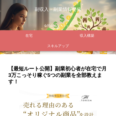
副収入・副業情報発信
合同会社ルテミック
在宅
収入構築
スキルアップ
【最短ルート公開】副業初心者が在宅で月
3万こっそり稼ぐ5つの副業を全部教えま
す！