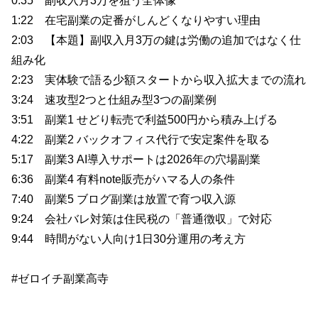
0:35 副収入月3万を狙う全体像
1:22 在宅副業の定番がしんどくなりやすい理由
2:03 【本題】副収入月3万の鍵は労働の追加ではなく仕
組み化
2:23 実体験で語る少額スタートから収入拡大までの流れ
3:24 速攻型2つと仕組み型3つの副業例
3:51 副業1 せどり転売で利益500円から積み上げる
4:22 副業2 バックオフィス代行で安定案件を取る
5:17 副業3 AI導入サポートは2026年の穴場副業
6:36 副業4 有料note販売がハマる人の条件
7:40 副業5 ブログ副業は放置で育つ収入源
9:24 会社バレ対策は住民税の「普通徴収」で対応
9:44 時間がない人向け1日30分運用の考え方
#ゼロイチ副業高寺