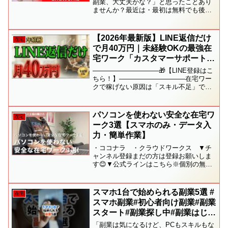
副業、大丈夫かな？」と思ったことあり
ませんか？最近は・最初は無料でも後か
ら費用が発生するケース・サポート費用
だけかかってしまうケース・返金対応が
難しいケースなどの相談をよくいただき
【2026年最新版】LINE返信だけ
在宅
ます。無理に進める前に...
で月40万円｜未経験OKの最強在
宅ワーク「カスタマーサポート」
完全攻略（応募文テンプレ付き）
――――――――――🎁【LINE登録はこ
ちら！】――――――――――在宅ワー
クで稼げない原因は「スキル不足」では
なく、最初に選ぶ仕事の“構造”ミスです。
本動画では、未経験OKの在宅副業として
注目される**LINEカスタマーサポート
パソコンを使わない安全な在宅ワ
在宅
（LINE...
ーク3選【スマホのみ・データ入
力・簡単作業】
・ココナラ ・クラウドワークス ▼チ
ャンネル登録まだの方は登録お願いしま
す😊▼公式ラインはこちら※個別の無料
相談を実施してます▼女性のためのキャ
リアスクールMamCamp公式LINEではた
くさんの特典や無料セミナー＆プレゼン
スマホ1台で始められる副業5選 #
在宅
トなども盛りだく...
スマホ副業#初心者向け副業#副業
スタート#副業探し中#副業はじめ
ました#在宅副業#フリマアプリ副
「副業は気になるけど、PCもスキルもな