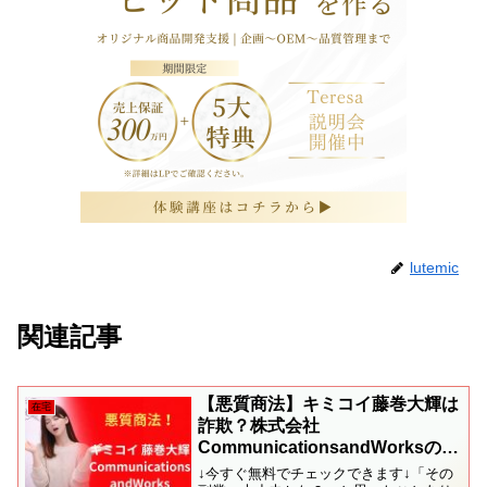
lutemic
関連記事
【悪質商法】キミコイ藤巻大輝は
在宅
詐欺？株式会社
CommunicationsandWorksの口
コミ・評判を暴露
↓今すぐ無料でチェックできます↓「その