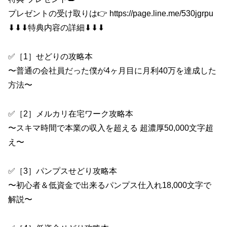
プレゼントの受け取りは👉 https://page.line.me/530jgrpu
⬇︎⬇︎⬇︎特典内容の詳細⬇︎⬇︎⬇︎
✅［1］せどりの攻略本
〜普通の会社員だった僕が4ヶ月目に月利40万を達成した
方法〜
✅［2］メルカリ在宅ワーク攻略本
〜スキマ時間で本業の収入を超える 超濃厚50,000文字超
え〜
✅［3］パンプスせどり攻略本
〜初心者＆低資金で出来るパンプス仕入れ18,000文字で
解説〜