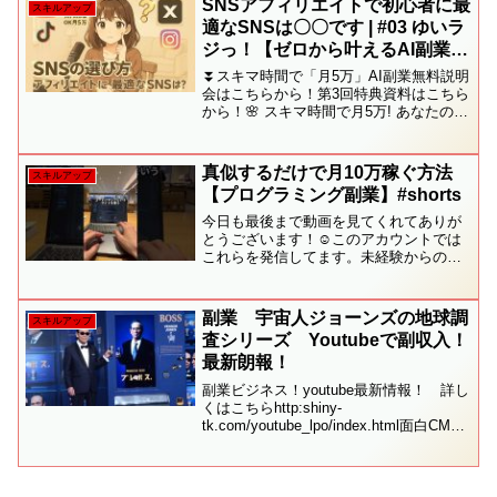
SNSアフィリエイトで初心者に最
スキルアップ
適なSNSは〇〇です | #03 ゆいラ
ジっ！【ゼロから叶えるAI副業ラ
ジオ】
⏬️スキマ時間で「月5万」AI副業無料説明
会はこちらから！第3回特典資料はこちら
から！🌸 スキマ時間で月5万! あなたの願
いを叶えるAI副業ラジオチャンネル🌸
「AI副業をしてみたいけど時間がな
い...」「何から始めていいかわからな
真似するだけで月10万稼ぐ方法
スキルアップ
い...」...
【プログラミング副業】#shorts
今日も最後まで動画を見てくれてありが
とうございます！☺️このアカウントでは
これらを発信してます。未経験からのプ
ログラミング学習方法(裏ワザ/便利ツー
ル/案件獲得方法)フリーランスのリアル
(収入/裏側/マインド/あるある)ーーーーー
副業 宇宙人ジョーンズの地球調
スキルアップ
ーーーーー...
査シリーズ Youtubeで副収入！
最新朗報！
副業ビジネス！youtube最新情報！ 詳し
くはこちらhttp:shiny-
tk.com/youtube_lpo/index.html面白CMの
最後に朗報！あなたの余暇を使って、ス
キルアップ、レベルアップで、年収UP！
やるかやらないかはあ...