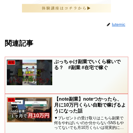
lutemic
関連記事
ぶっちゃけ副業でいくら稼いで
在宅
る？ #副業 #在宅で稼ぐ
【note副業】noteつかったら、
在宅
月に10万円くらい自動で稼げるよ
うになった話
▼プレゼントの受け取りはこちら副業で
何をやればいいのか分からないSNSもや
ってないでも月10万くらいは現実的に稼
ぎたいそんな人に向けて私が実際にやっ