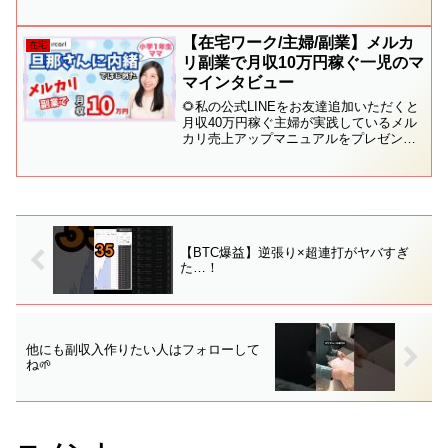
ント【プレゼント】とメッセージくださ
い↓🎁▶️普段YouTubeでは配信していない
メルカリ物販や在宅ワークの最新情報が
【在宅ワーク/主婦/副業】メルカ
在宅
受け...
リ副業で月収10万円稼ぐ一児のマ
マインタビュー
🌻私の公式LINEをお友達追加いただくと
月収40万円稼ぐ主婦が実践しているメル
カリ売上アップマニュアルをプレゼント
プレゼントを受け取る↓🎁▶️普段YouTube
では配信していないメルカリ物販や在宅
ワークの最新情報が受け取れます＾＾PC
の方は...
【BTC爆益】逆張り×超連打がヤバすぎ
た…！
他にも副収入作りたい人はフォローして
ね🌱