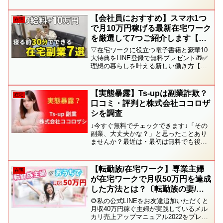
ている「SNSなしnote副業」のやり方を
話しました。私は元会社員。副業経験ゼ
【会社員におすすめ】スマホ1つ
在宅
ロからスタート...
で月10万円稼げる最新在宅ワーク
を厳選して7つご紹介します【副
業】
▽在宅ワークに役立つ電子書籍と豪華10
大特典をLINE登録で無料プレゼント🎁✅
理想の暮らしを叶える新しい働き方【電
子書籍】✅40代以上におすすめな在宅ワ
ーク10選✅失敗しない在宅ワークパソコ
ンの選び方✅コピペOK！受かる応募文テ
【実態暴露】Ts-upは副業詐欺？
在宅
ンプレ集✅未...
口コミ・評判と株式会社ココロザ
シを調査
↓今すぐ無料でチェックできます↓「その
副業、大丈夫かな？」と思ったことあり
ませんか？最近は・最初は無料でも後か
ら費用が発生するケース・サポート費用
だけかかってしまうケース・返金対応が
難しいケースなどの相談をよくいただき
【転勤族/在宅ワーク】専業主婦
在宅
ます。無理に進める前に...
が在宅ワークで月収50万円を達成
した方法とは？〔転勤族の妻/転
妻の仕事〕
🌻私の公式LINEをお友達追加いただくと
月収40万円稼ぐ主婦が実践しているメル
カリ売上アップマニュアル2022をプレゼ