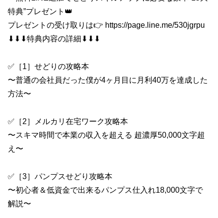
特典”プレゼント👑
プレゼントの受け取りは👉 https://page.line.me/530jgrpu
⬇︎⬇︎⬇︎特典内容の詳細⬇︎⬇︎⬇︎
✅［1］せどりの攻略本
〜普通の会社員だった僕が4ヶ月目に月利40万を達成した
方法〜
✅［2］メルカリ在宅ワーク攻略本
〜スキマ時間で本業の収入を超える 超濃厚50,000文字超
え〜
✅［3］パンプスせどり攻略本
〜初心者＆低資金で出来るパンプス仕入れ18,000文字で
解説〜