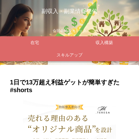
副収入・副業情報発信
合同会社ルテミック
在宅
収入構築
スキルアップ
1日で13万超え利益ゲットが簡単すぎた
#shorts