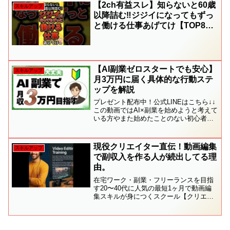
ング形式でご紹介。この資格を取れば仕
【2ch有益スレ】知らないと60歳
スキルアップ
事に困ること一切なし！💡...
以降詰む‼ジジイになってもずっ
と働ける仕事あげてけ【TOP8】
#shorts
【AI副業ゼロスタートでも安心】
スキルアップ
月3万円に届く具体的な行動ステ
ップを解説
プレゼント配布中！公式LINEはこちら↓↓
この動画ではAI×副業を始めようと考えて
いる方やまた始めたことのない初心者の
方に向けて無収入から月3万円までを目指
す方法について紹介しています。月3万円
のお小遣いがあると嬉しいですよね。AI
現役クリエイター直伝！動画編集
スキルアップ
を活用し...
で副収入を作る人が続出してる理
由。
在宅ワーク・副業・フリーランスを目指
す20〜40代に人気の最短1ヶ月で動画編
集スキルが身につくスクール【クリエイ
ターズジャパン】。現役の動画クリエイ
ターが直接教えるから、初心者でも
Adobe（Premiere Pro / After Eff...