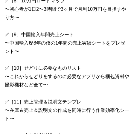
✅［8］10万円ロードマップ
〜初心者が1日2〜3時間で3ヶ月で月利10万円を目指すや
り方〜
✅［9］中国輸入年間売上シート
〜中国輸入歴8年の僕の1年間の売上実績シートをプレゼ
ント〜
✅［10］せどりに必要なものリスト
〜これからせどりをするのに必要なアプリから梱包資材や
撮影機材など全て〜
✅［11］売上管理＆説明文テンプレ
〜在庫＆売上＆説明文の作成を同時に行う作業効率化シー
ト〜