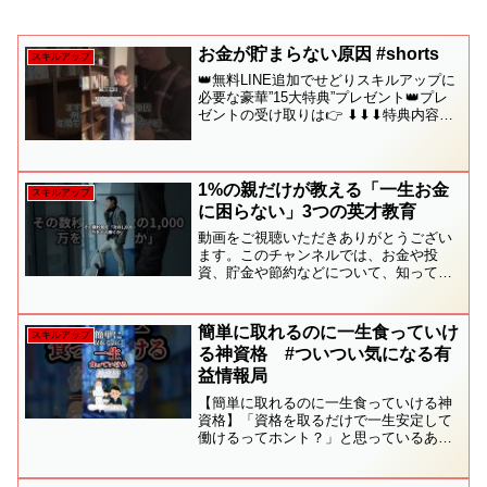
お金が貯まらない原因 #shorts
スキルアップ
👑無料LINE追加でせどりスキルアップに
必要な豪華”15大特典”プレゼント👑プレ
ゼントの受け取りは👉 ⬇︎⬇︎⬇︎特典内容の
詳細⬇︎⬇︎⬇︎✅［1］せどりの攻略本〜普通
の会社員だった僕が4ヶ月目に月利40万を
達成した方法〜✅［2］メルカリ在...
1%の親だけが教える「一生お金
スキルアップ
に困らない」3つの英才教育
動画をご視聴いただきありがとうござい
ます。このチャンネルでは、お金や投
資、貯金や節約などについて、知ってい
るだけで差がつく知識を分かりやすくま
とめて解説していきます。お金の不安を
なくすためには、まずは「正しい現状」
簡単に取れるのに一生食っていけ
スキルアップ
を知り、小さな習慣から変え...
る神資格 #ついつい気になる有
益情報局
【簡単に取れるのに一生食っていける神
資格】「資格を取るだけで一生安定して
働けるってホント？」と思っているあな
たに朗報！今回は、取得するだけで将来
の不安がなくなる超便利な資格をランキ