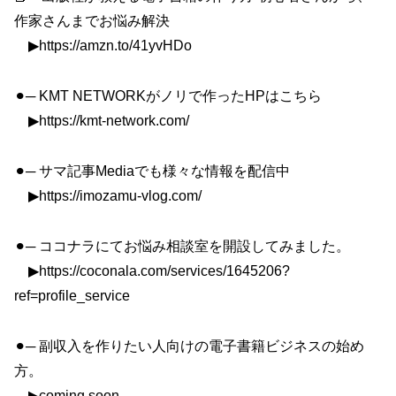
作家さんまでお悩み解決
▶︎https://amzn.to/41yvHDo
⚫︎─ KMT NETWORKがノリで作ったHPはこちら
▶︎https://kmt-network.com/
⚫︎─ サマ記事Mediaでも様々な情報を配信中
▶︎https://imozamu-vlog.com/
⚫︎─ ココナラにてお悩み相談室を開設してみました。
▶︎https://coconala.com/services/1645206?
ref=profile_service
⚫︎─ 副収入を作りたい人向けの電子書籍ビジネスの始め
方。
▶︎coming soon