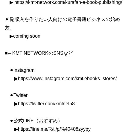
▶︎ https://kmt-network.com/kurafan-e-book-publishing/
⚫︎ 副収入を作りたい人向けの電子書籍ビジネスの始め
方。
▶︎coming soon
■─ KMT NETWORKのSNSなど
⚫︎Instagram
▶︎https://www.instagram.com/kmt.ebooks_stores/
⚫︎Twitter
▶︎https://twitter.com/kmtnet58
⚫︎公式LINE（おすすめ）
▶︎https://line.me/R/ti/p/%40408zyypy