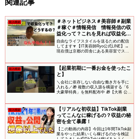
関連記事
＃ネットビジネス＃美容師＃副業
収入構築
＃稼ぐ＃情報発信 情報発信の収
益化って？これを見れば収益化の
意味がわかります！！
自由なライフスタイルを送るための配信
してます🔽【IT美容師Ryo公式LINE】→
現在僕は京都の田舎にある美容室でスタ
ッフ16人に囲まれ店長をしながらPC1台
とスマホで副収入を得ながら、「好きな
事だけをやりたい人生」をモットーに楽
【起業初期に一番お金を使ったこ
収入構築
しんでいま...
と】
＼会社に依存しない自由な働き方を手に
入れる／🎁 複数の収入源を構築する「6
大豪華特典」を無料配布中 🎁【大将 公式
LINE】✅ お友達追加で今すぐ受け取る
━━━━━━━━━━━━━━━━＼LINE登録者限定
／🎁 副収入を作るための 6大特典...
【リアルな初収益】TikTok副業
収入構築
ってこんなに稼げるの？収益の秘
密を全て暴露！
【この動画の内容】今回は1年間TikTok副
業をやった結果いくら稼げるのかを検証
してみました🫡TikTokは稼げるとよく噂