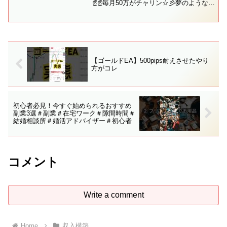
☝☝毎月50万がチャリン☆彡夢のような生
活を手に入れたトクダの方法知りたい方
はクリック！短期間で毎月の定期収入が
得られれば、資産構築し放題のザクザク
状態になりま...
【ゴールドEA】500pips耐えさせたやり
方がコレ
初心者必見！今すぐ始められるおすすめ
副業3選＃副業＃在宅ワーク＃隙間時間＃
結婚相談所＃婚活アドバイザー＃初心者
コメント
Write a comment
Home
収入構築