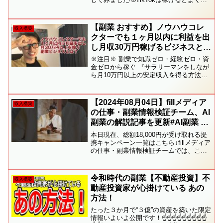
されていますが、本当に稼げるの？と思
いますよね🙂‍↕️どれだけ稼げるか、どんな
風に稼げるのかは意外と知らない方も多
【副業 おすすめ】ノウハウコレ
収入構築
いの...
クターでも１ヶ月以内に利益を出
し月収30万円稼げるビジネスと
は？副業・脱サラコンサルタント
※注目※ 副業で知識ゼロ・経験ゼロ・資
の私がシェア★稼げないセミナー
金ゼロから稼ぐ 『サラリーマンをしなが
ら月10万円以上の安定収入を得る方法』
ジプシーを脱却する副収入構築方
を完全無料で公開中！ 下記URLから公式
法は◯◯です☆
メルマガ（無料）に登録して今すぐ手に
入れてください。 →（icould、hotmail...
【2024年08月04日】fillメディア
収入構築
の仕事・副業情報検証チーム、AI
副業の解説記事を更新#AI副業 #
副業 #副収入 #在宅ワーク #リモ
本日現在、総額18,000円が受け取れる提
ートワーク #初心者向け #稼ぐ #
携キャンペーン一覧はこちら↓fillメディア
の仕事・副業情報検証チームでは、この
副業探し
度、AI副業に関する、日本語解説記事を
更新致しました。今回、2024年08月04日
の更新では、以下の情報を追加致しま
令和時代の副業【不動産投資】不
収入構築
し...
動産投資家が心掛けている あの
方法！
たった３か月で“３億”の資産を築いた限定
情報いよいよ公開です！☝☝☝☝☝☝☝☝☝