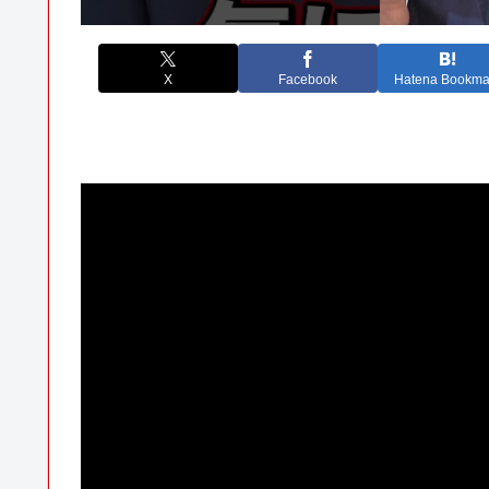
X
Facebook
Hatena Bookma