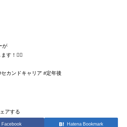
ーが
！🙋‍♂️
相談 #セカンドキャリア #定年後
ェアする
Facebook
Hatena Bookmark