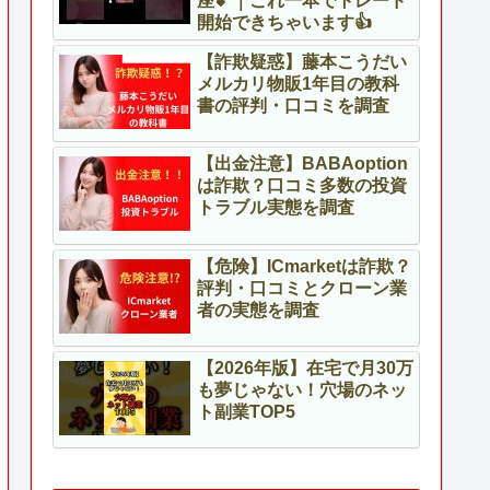
座💕｜これ一本でトレード
開始できちゃいます👍
【詐欺疑惑】藤本こうだい
メルカリ物販1年目の教科
書の評判・口コミを調査
【出金注意】BABAoption
は詐欺？口コミ多数の投資
トラブル実態を調査
【危険】ICmarketは詐欺？
評判・口コミとクローン業
者の実態を調査
【2026年版】在宅で月30万
も夢じゃない！穴場のネッ
ト副業TOP5