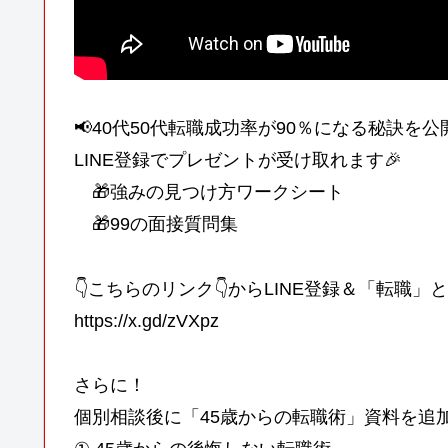
📢40代50代転職成功率が90％になる秘訣を公開中！
LINE登録でプレゼントが受け取れます🎉
🎁強みの見つけ方ワークシート
🎁99の面接質問集
👇こちらのリンク👇からLINE登録＆「転職
https://x.gd/zVXpz
さらに！
個別相談後に「45歳からの転職術」資料を追加