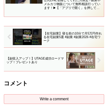
公式LINE登録してくれた方限定✨副業や
メルカリ物販について無料相談行ってい
ます！▶️【「アプリで開く」を押してく
ださい】ID検索▷ @154frqub（＠をお忘
れなく！）【メインチャンネル】
【Instagram】日常アップしてます
^^▷【...
【在宅副業】寝る前の10分で月5万円作れ
る在宅副業5選 #副業 #副業2026 #在宅ワ
ーク
【副収入アップ！】UTAGE成功ロードマ
ップ！プレゼントあり
コメント
Write a comment