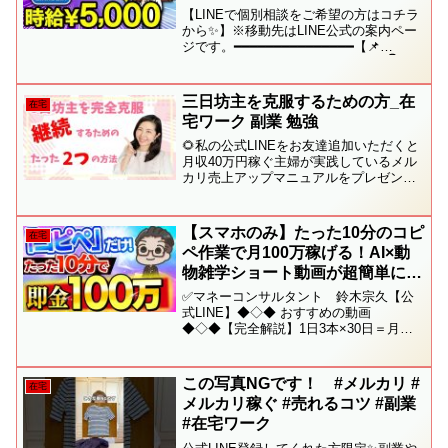
るLinkedInの始め方とコツを副業
【LINEで個別相談をご希望の方はコチラ
初心者向けに解説【在宅ワーク】
から✨】※移動先はLINE公式の案内ペー
ジです。━━━━━━━━━━━━━━━【📌
【AI】【フリーランス】
LinkedInを使った最新動画はコチラ👇】
━━━━━━━━━━━━━━━今しかできない！海
外市場を狙ったAI副業なら...
三日坊主を克服するための方_在
在宅
宅ワーク 副業 勉強
🌻私の公式LINEをお友達追加いただくと
月収40万円稼ぐ主婦が実践しているメル
カリ売上アップマニュアルをプレゼント
プレゼントを受け取る↓🎁▶️普段YouTube
では配信していないメルカリ物販や在宅
ワークの最新情報が受け取れます＾＾PC
【スマホのみ】たった10分のコピ
在宅
の方は...
ペ作業で月100万稼げる！AI×動
物雑学ショート動画が超簡単にバ
ズる！作り方から収益化まで初心
✅マネーコンサルタント 鈴木宗久【公
者向けに徹底解説【AI動画 AI副
式LINE】◆◇◆ おすすめの動画
◆◇◆【完全解説】1日3本×30日＝月収
業】【在宅ワーク】【おすすめ
10万円!? Canvaで爆速ショート動画術！
副業】
AIでクイズ動画を自動生成する裏技がス
ゴい【副業】【AI】【Canva】他の「ス
この写真NGです！ #メルカリ #
在宅
マ...
メルカリ稼ぐ #売れるコツ #副業
#在宅ワーク