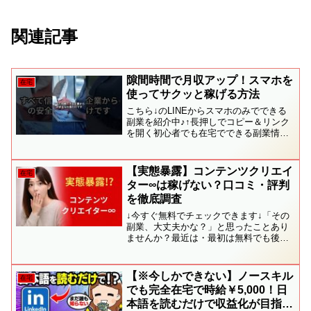
関連記事
隙間時間で月収アップ！スマホを
在宅
使ってサクッと稼げる方法
こちら↓のLINEからスマホのみでできる
副業を紹介中♪↑長押しでコピー＆リンク
を開く初心者でも在宅でできる副業情報
を定期的に紹介しています。１日２０分
～でも毎日１万円稼いでいる猛者が続
出！？#副業#副業初心者#副業初心者おす
【実態暴露】コンテンツクリエイ
在宅
すめ#副業おすす...
ター∞は稼げない？口コミ・評判
を徹底調査
↓今すぐ無料でチェックできます↓「その
副業、大丈夫かな？」と思ったことあり
ませんか？最近は・最初は無料でも後か
ら費用が発生するケース・サポート費用
だけかかってしまうケース・返金対応が
難しいケースなどの相談をよくいただき
【※今しかできない】ノースキル
在宅
ます。無理に進める前に...
でも完全在宅で時給￥5,000！日
本語を読むだけで収益化が目指せ