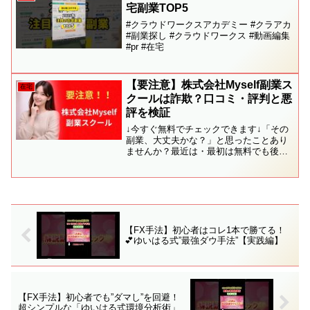
な方法・note副業で結果...
宅副業TOP5
#クラウドワークスアカデミー #クラアカ
#副業探し #クラウドワークス #動画編集
#pr #在宅
【要注意】株式会社Myself副業ス
在宅
クールは詐欺？口コミ・評判と悪
評を検証
↓今すぐ無料でチェックできます↓「その
副業、大丈夫かな？」と思ったことあり
ませんか？最近は・最初は無料でも後か
ら費用が発生するケース・サポート費用
だけかかってしまうケース・返金対応が
難しいケースなどの相談をよくいただき
ます。無理に進める前に...
【FX手法】初心者はコレ1本で勝てる！
💕ゆいはる式”最強ダウ手法”【実践編】
【FX手法】初心者でも”ダマし”を回避！
超シンプルな「ゆいはる式環境分析術」