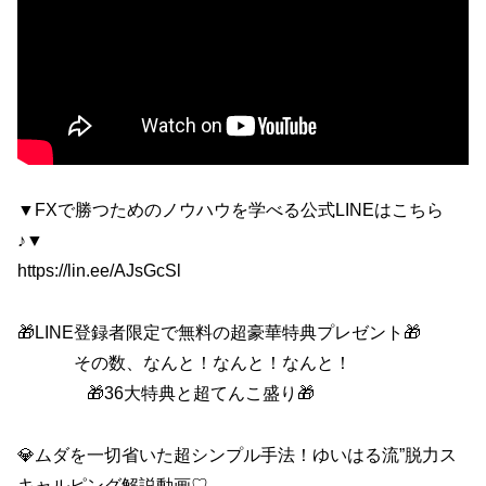
▼FXで勝つためのノウハウを学べる公式LINEはこちら
♪▼
https://lin.ee/AJsGcSl
🎁LINE登録者限定で無料の超豪華特典プレゼント🎁
その数、なんと！なんと！なんと！
🎁36大特典と超てんこ盛り🎁
💎ムダを一切省いた超シンプル手法！ゆいはる流”脱力ス
キャルピング解説動画♡