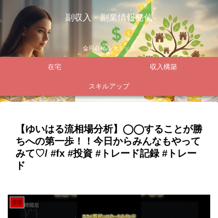
副収入・副業情報発信
合同会社ルテミック
在宅
収入構築
スキルアップ
【ゆいはる流相場分析】◯◯することが勝
ちへの第一歩！！今日からみんなもやって
みて♡/ #fx #投資 #トレード記録 #トレー
ド
在宅