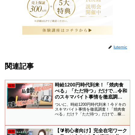
lutemic
関連記事
時給1200円時代到来！「焼肉食
在宅
べる」「ただ待つ」だけで…令和
のスキマバイト事情を徹底調
査！ 「働いて70％オフ」になる
ついに、時給1200円時代到来！今ドキの
お得な特典も！｜
スキマバイト事情を徹底調査！「焼肉食
べる」だけ？「ただ待つ」だけで…稼げ
TBS NEWS DIG
ちゃう？さらに、「働いて70％オフ」に
なるお得な特典のお仕事も！それ！Ｎス
タが調べて来ました。
【🔰初心者向け】完全在宅ワーク
在宅
▼TBS NEWS DIG 公式サ...