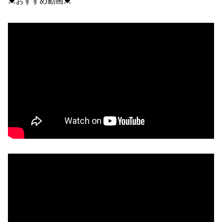
💓おすすめ動画💓