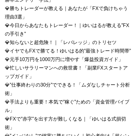
💎勝ちトレーダーが教える｜あなたが「FXで負けちゃう
理由3選」
💎今日からあなたもトレーダー！｜ゆいはるが教える”FX
の手引き”
💎知らないと超危険！｜「レバレッジ」のトリセツ
💎イヤでもFXで勝てる！ゆいはる的”最強トレード時間帯”
💎元手10万円を1000万円に増やす「爆益投資ガイド」
💎忙しいサラリーマンへの救世書！「副業FXスタートア
ップガイド」
💎”仕事終わりの30分”でできる！「ムダなしチャート分析
術」
💎手法よりも重要！本気で”稼ぐ”ための「資金管理バイブ
ル」
💎FXで”赤字”を出す方が難しくなる｜「ゆいはる式損切
術」
💎”インジなし”で確実に勝ちにいく｜初心者向け「超シン