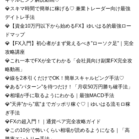
💎スキマ時間で簡単に稼げる♡ 兼業トレーダー向け最強
デイトレ手法
💎【資金10万円以下から始めるFX】ゆいはる的最強ロー
ドマップ
💎【FX入門】初心者がまず覚えるべき”ローソク足”｜完全
攻略講座
💎これ一本でFXが全てわかる「会社員向け副業FX完全攻
略動画」
💎線を2本引くだけでOK！簡単スキャルピング手法♡
💎ある”パターン”を待つだけ！「月収50万円勝ち確手法」
💎相場が手に取るようにわかる｜最強MACD手法
💎”天井”から”底”までガッポリ稼ぐ♡｜ゆいはる流モロ稼
ぎ手法
💎FXの超入門！｜通貨ペア完全攻略ガイド
💎この10分で怖いくらい相場が読めるようになる｜「高
勝率エントリー手法」