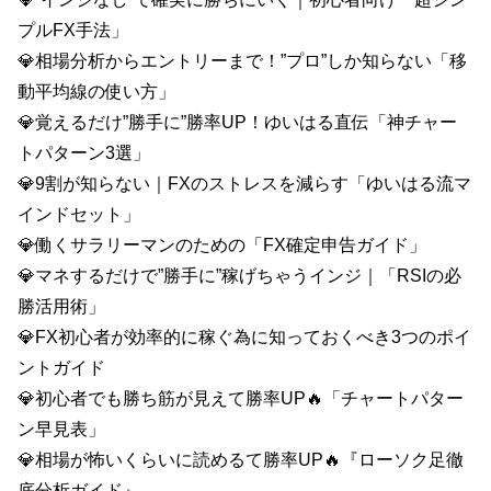
プルFX手法」
💎相場分析からエントリーまで！”プロ”しか知らない「移
動平均線の使い方」
💎覚えるだけ”勝手に”勝率UP！ゆいはる直伝「神チャー
トパターン3選」
💎9割が知らない｜FXのストレスを減らす「ゆいはる流マ
インドセット」
💎働くサラリーマンのための「FX確定申告ガイド」
💎マネするだけで”勝手に”稼げちゃうインジ｜「RSIの必
勝活用術」
💎FX初心者が効率的に稼ぐ為に知っておくべき3つのポイ
ントガイド
💎初心者でも勝ち筋が見えて勝率UP🔥「チャートパター
ン早見表」
💎相場が怖いくらいに読めるて勝率UP🔥『ローソク足徹
底分析ガイド』