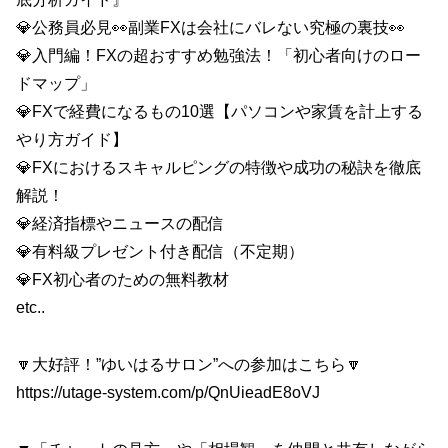
💎公務員必見👀副業FXは会社にバレない究極の裏技👀
💎入門編！FXの超おすすめ勉強法！「初心者向けのロー
ドマップ」
💎FXで経費になるもの10選【パソコンや家賃を計上する
やり方ガイド】
💎FXにおけるスキャルピングの特徴や成功の秘訣を徹底
解説！
💎経済指標やニュースの配信
💎有料級プレゼント付き配信（不定期）
💎FX初心者のための無料教材
etc..
🔽大好評！”ゆいはるサロン”への参加はこちら🔽
https://utage-system.com/p/QnUieadE8oVJ