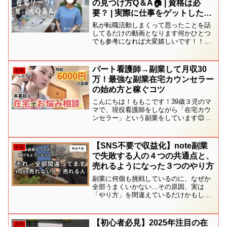
の見つけ方Q＆A🏠 | 資格は必
要？ | 実際に仕事をゲットしたア
プリは？ | 釣り求人の見極め方
私が転職活動しまくって思ったことを話
【引きこもりオタク】
してるだけの動画となります何かひとつ
でも参考になれば大変嬉しいです！！サ
ーモンほんまにおいしかった～～～～～
～～～～～～～～～～～～～～～～～～
～～～～▼関連動画【🔰初心者向け】未
パート看護師→副業して月収30
在宅
経験から完全在宅ワークを...
万！最強な副業在宅カウンセラー
の始め方と稼ぐコツ
こんにちは！ももこです！39歳３児のマ
マで、現役看護師をしながら「在宅カウ
ンセラー」という副業をしています😊い
きなりなんですけど、私たちの年代っ
て、子どもが小学生になって・・・習い
事に、お出かけに、お小遣いにってめち
【SNS不要で収益化】note副業
在宅
ゃくちゃお金かかりません...
で失敗する人の４つの共通点と、
売れるようになった３つのやり方
副業に何個も挑戦しているのに、なぜか
全部うまくいかない…その原因、実は
「やり方」を間違えているだけかもしれ
ません。この動画では・副業で失敗し続
ける人の共通点・結果が出ない本当の理
由・結果を出す人がやっているシンプル
【初心者必見】2025年注目の在
在宅