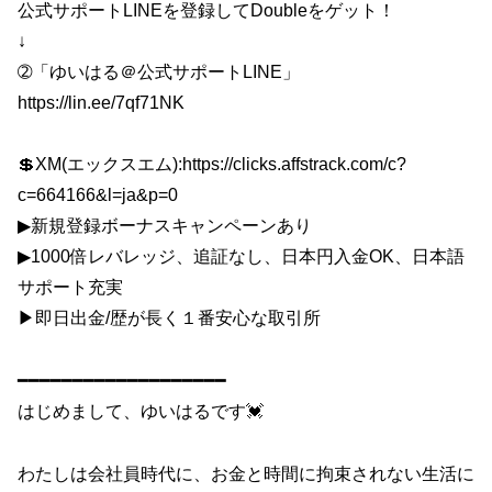
公式サポートLINEを登録してDoubleをゲット！
↓
➁「ゆいはる＠公式サポートLINE」
https://lin.ee/7qf71NK
💲XM(エックスエム):https://clicks.affstrack.com/c?
c=664166&l=ja&p=0
▶︎新規登録ボーナスキャンペーンあり
▶︎1000倍レバレッジ、追証なし、日本円入金OK、日本語
サポート充実
▶︎即日出金/歴が長く１番安心な取引所
━━━━━━━━━━━━━━━━━━━
はじめまして、ゆいはるです💓
わたしは会社員時代に、お金と時間に拘束されない生活に