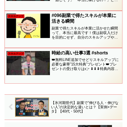
っていませんか？この講座では、AI画像
生成の基本から、実際に収益に繋げるた
めの実践的なノウハウまで、初心者さん
#096副業で得たスキルが本業に
スキルアップ
でも安心して学べ...
活きる瞬間
副業で得たスキルが本業に活かせた瞬間
って、本当に最高です！僕は副収入だけ
を目的にせず、自分のスキルアップや自
己実現を目的に副業をやった方が、結果
的に収益獲得にも繋がると考えていま
す。ぜひ参考にしてください(^^)【副業ブ
時給の高い仕事3選 #shorts
スキルアップ
ログの教科書の一部を...
👑無料LINE追加でせどりスキルアップに
必要な豪華”15大特典”プレゼント👑プレ
ゼントの受け取りは👉 ⬇︎⬇︎⬇︎特典内容の
詳細⬇︎⬇︎⬇︎✅［1］せどりの攻略本〜普通
の会社員だった僕が4ヶ月目に月利40万を
達成した方法〜✅［2］メルカリ在...
【氷河期世代】副業で“伸びる人・伸びな
い人”の決定的な違いとは？【実例×デー
タ】【40代・50代】