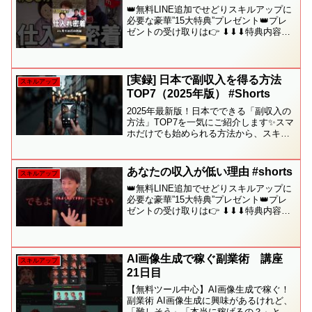
👑無料LINE追加でせどりスキルアップに
必要な豪華”15大特典”プレゼント👑プレ
ゼントの受け取りは👉 ⬇︎⬇︎⬇︎特典内容の
詳細⬇︎⬇︎⬇︎✅［1］せどりの攻略本〜普通
の会社員だった僕が4ヶ月目に月利40万を
達成した方法〜✅［2］メルカリ在...
[実録] 日本で副収入を得る方法
スキルアップ
TOP7（2025年版） #Shorts
2025年最新版！日本でできる「副収入の
方法」TOP7を一気にご紹介します✨スマ
ホだけでも始められる方法から、スキル
を活かすものまで厳選！🔹 フリマアプリ
で不要品販売🔹 アンケートモニター🔹 フ
ードデリバリー（Uber Eatsなど）🔹
あなたの収入が低い理由 #shorts
スキルアップ
ス...
👑無料LINE追加でせどりスキルアップに
必要な豪華”15大特典”プレゼント👑プレ
ゼントの受け取りは👉 ⬇︎⬇︎⬇︎特典内容の
詳細⬇︎⬇︎⬇︎✅［1］せどりの攻略本〜普通
の会社員だった僕が4ヶ月目に月利40万を
達成した方法〜✅［2］メルカリ在...
AI画像生成で稼ぐ副業術 講座
スキルアップ
21日目
【無料ツール中心】AI画像生成で稼ぐ！
副業術 AI画像生成に興味があるけれど、
「難しそう」「本当に稼げるの？」と思