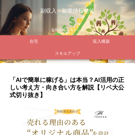
副収入・副業情報発信
合同会社ルテミック
在宅
収入構築
スキルアップ
「AIで簡単に稼げる」は本当？AI活用の正
しい考え方・向き合い方を解説【リベ大公
式切り抜き】