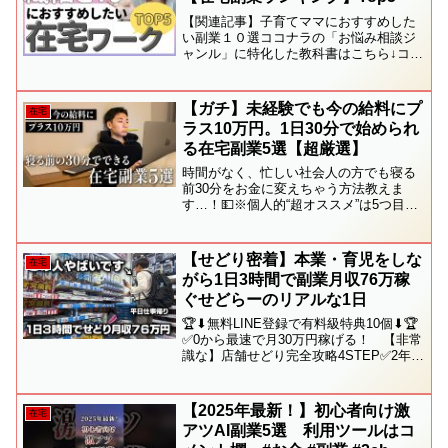
【関連記事】子育てママにおすすめした
い副業１０選ココナラの「お悩み相談ジ
ャンル」に特化した教科書はこちら↓ココ
ナラ初心者さん向け☆個別サポートサー
ビスはこちら↓●arto長崎/佐世保カウンセ
リングルームでは、より安価で、場所や
【ガチ】未経験でも今の給料にプ
在宅
形式に縛られる...
ラス10万円。1日30分で始められ
る在宅副業5選【超厳選】
時間がなく、忙しい社会人の方でも寝る
前30分をお金に変えちゃう方法教えま
す…！💵※個人的“超オススメ”は5つ目👀
もちろん無料！個別相談はこちら！👇🏻▶︎
ご相談・ご質問など誰でも気軽に追加し
てください！🙆‍♂️━━━━━━━━━━━━━━━━...
【せどり密着】本業・育児をしな
在宅
がら1日3時間で副業月収76万稼
ぐせどらーのリアルな1日
🏆⬇無料LINE登録で有料級特典10個⬇🏆
✅0から最速で月30万円稼げる！ 【非常
識な】店舗せどり完全攻略4STEP✅2年分
の知識を1日で習得うみぞう流利益法則32
選✅1年で1360万円稼いだ店舗コンプリー
ト図鑑✅9割のせどらーが知らない意...
【2025年最新！】初心者向け激
在宅
アツAI副業5選 利用ツールはコ