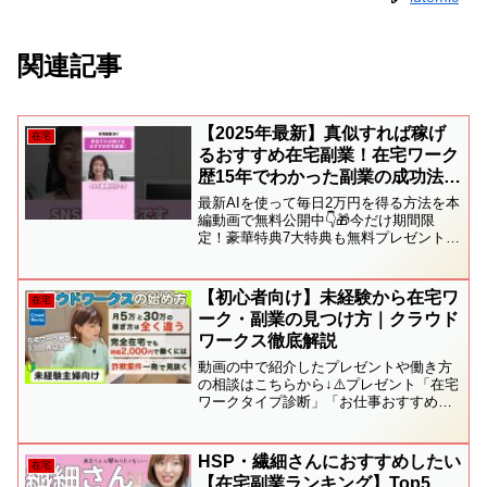
関連記事
【2025年最新】真似すれば稼げ
在宅
るおすすめ在宅副業！在宅ワーク
歴15年でわかった副業の成功法則
と稼げるジャンルを解説！
最新AIを使って毎日2万円を得る方法を本
編動画で無料公開中👇️🎁今だけ期間限
定！豪華特典7大特典も無料プレゼント中
🎁✨✨※LINE登録後に「特典希望」とメ
ッセージをしてお受け取りください。🌟
定年後も永続月収30万円 不労所得テンプ
【初心者向け】未経験から在宅ワ
在宅
レート ...
ーク・副業の見つけ方｜クラウド
ワークス徹底解説
動画の中で紹介したプレゼントや働き方
の相談はこちらから↓⚠️プレゼント「在宅
ワークタイプ診断」「お仕事おすすめガ
イド」は現在準備中です🙇🏻‍♀️あと少しで
完成しそう！LINE登録いただいた方には
完成次第、お届けさせていただきます🤲
HSP・繊細さんにおすすめしたい
在宅
少々おまち...
【在宅副業ランキング】Top5