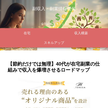
副収入・副業情報発信
合同会社ルテミック
在宅
収入構築
スキルアップ
【節約だけでは無理】40代が在宅副業の仕
組みで収入を爆増させるロードマップ