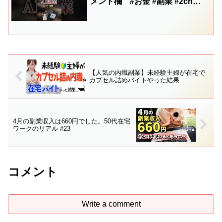
メント欄 #お金 #副業 #2ch
#japan #japaneseculture
【人気の内職副業】未経験主婦が在宅で
カプセル詰めバイトやった結果…
4月の副業収入は660円でした。50代在宅
ワークのリアル #23
コメント
Write a comment