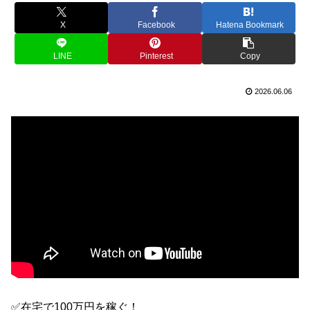
X
Facebook
Hatena Bookmark
LINE
Pinterest
Copy
2026.06.06
✅在宅で100万円を稼ぐ！