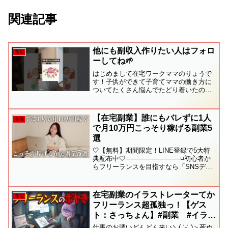
関連記事
他にも副収入作りたい人はフォロ
在宅
ーしてね🌱
はじめまして在宅ワークママのりょうで
す！子供ができて子育てママの働き方に
ついてたくさん悩んでたどり着いたのが
在宅ワーク🫧子育て中の働き方に悩んで
る人会社員だけどスキマ時間で副業した
い人そんな方に向けて発信してます✨−−
【在宅副業】誰にもバレずに1人
在宅
−−−−−−−−−−−...
で月10万円こっそり稼げる副業5
選
🤍【無料】期間限定！LINE登録で5大特
典配布中🤍────────────◽️初心者か
らフリーランスを目指すなら「SNSデザ
イナー」一択なワケ◽️未経験からのSNSデ
ザインで1案件10万円達成した方法◽️【初
心者必見】canvaで作るインス...
在宅副業のイラストレーターてか
在宅
フリーランス超孤独っ！【ゲス
ト：さっちょん】#副業 #イラス
トレーター
仕事のお誘いどんどん来い＼( ˙-˙ )＞死ぬ