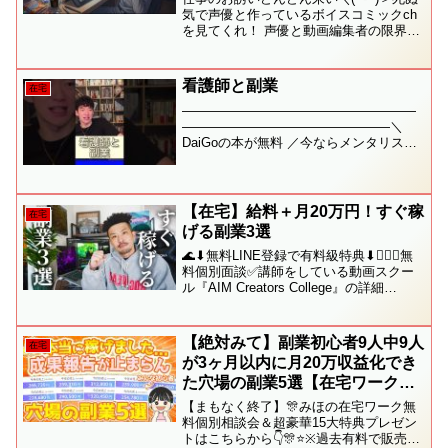
気で声優と作っているボイスコミックch
を見てくれ！ 声優と動画編集者の限界フ
リーランスのヒーハーな生き様をお届け
しています。◇ジン・声優・ナレータ
ー・動画編集者・スタジオ収録・企業案
看護師と副業
在宅
件など実績多...
——————————————————
————————————————＼
DaiGoの本が無料 ／今ならメンタリスト
DaiGoの本がAmazonで1冊無料で聴けま
すこちらから▶︎ ※Audible無料体験人生変
わる知識のネトフリ【Dラボ】こちら...
【在宅】給料＋月20万円！すぐ稼
在宅
げる副業3選
🌊⬇︎無料LINE登録で有料級特典⬇︎🏄‍♂️✅無
料個別面談✅講師をしている動画スクー
ル『AIM Creators College』の詳細
※【YouTube編集のやり方】練習用素材
のポートフォリオ使用はなしでお願いし
ます！【「アプリで開く」...
【絶対みて】副業初心者9人中9人
在宅
が3ヶ月以内に月20万収益化でき
た穴場の副業5選【在宅ワーク始
め方🔰】
【まもなく終了】🎊みほの在宅ワーク無
料個別相談会＆超豪華15大特典プレゼン
トはこちらから👇🎊⭐️※過去有料で販売し