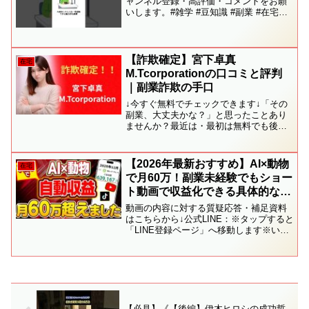
ャンネル登録・高評価・コメントをお願
いします。#雑学 #豆知識 #副業 #在宅副
業 #ランキング #お金 #お金持ち #収入 #
給料
【詐欺確定】宮下卓真
在宅
M.Tcorporationの口コミと評判
｜副業詐欺の手口
↓今すぐ無料でチェックできます↓「その
副業、大丈夫かな？」と思ったことあり
ませんか？最近は・最初は無料でも後か
ら費用が発生するケース・サポート費用
だけかかってしまうケース・返金対応が
難しいケースなどの相談をよくいただき
【2026年最新おすすめ】AI×動物
在宅
ます。無理に進める前に...
で月60万！副業未経験でもショー
ト動画で収益化できる具体的な方
法を解説！【在宅ワーク】【AI副
動画の内容に対する質疑応答・補足資料
業】【ChatGPT】【AI動画】
はこちらから↓公式LINE：※タップすると
「LINE登録ページ」へ移動します※いつ
でも気軽に相談して下さい↓”初心者向
け”2025年おすすめ副業↓AI×動物で月60
万！副業未経験でもショート動画で収益
化で...
【必見】《【後編】伊木ヒロシの成功哲