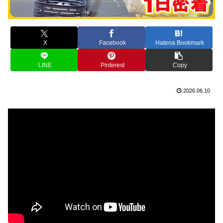
X
Facebook
Hatena Bookmark
LINE
Pinterest
Copy
2026.06.10