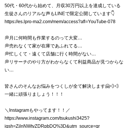
50代・60代から始めて、月収30万円以上を達成している
生徒さんのリアルな声もLINEで限定公開しています👇️
https://es.lpro-ma2.com/mem/access?afl=YouTube-078
💭月に何時間も作業するのって大変…
💭売れなくて家が在庫であふれてる…
💭忙しくて・遠くて店舗に行く時間がない…
💭リサーチのやり方がわからなくて利益商品が見つからな
い…
皆さんのそんなお悩みをつくしが全て解決します🤗💨💨
一緒に頑張りましょう！！！
＼Instagramもやってます！！／
https://www.instagram.com/tsukushi3425?
igsh=ZjlnNWtvZDRpbDQ%3D&utm_source=qr