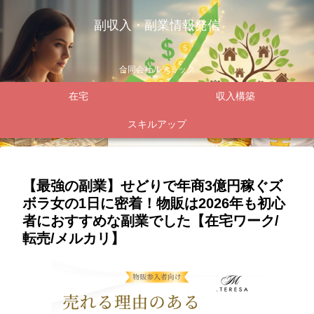
副収入・副業情報発信
合同会社ルテミック
在宅
収入構築
スキルアップ
【最強の副業】せどりで年商3億円稼ぐズ
ボラ女の1日に密着！物販は2026年も初心
者におすすめな副業でした【在宅ワーク/
転売/メルカリ】