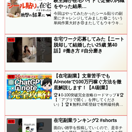
験主婦が在宅バイトで定番の内職
をやった結果…
今回はやってみたかったシール貼りの副
業にチャレンジしてみました😆こういう
単純作業大好き😍またしてもウキウキ気
分のゆいママ✨相反して今回も心配そう
なゆいパパ😑(なんでだろう🤔？)しか
し、いざ資材が届いてみると…😱こんな
在宅ワーク応募してみた【ニート
在宅
量やりきれるの…?😭果た...
脱却して結婚したい25歳 第40
話】#働き方 #自分磨き
【在宅副業】文章苦手でも
在宅
AI×noteで100万円稼ぐ方法を徹
底解説します！【AI副業】
🏆⬇︎0-100突破完全攻略ロードマップ⬇︎🏆
【「アプリで開く」を押してくださ
い）】🏆⬇︎無料LINE登録で有料級特典13
個⬇︎🏆✅ 副業0-1突破「合計190個以上」
の鉄板ネタ＆チェックリスト✅ AI×ノー
コード活用！超実践プレミアム動画...
在宅副業ランキング2 #shorts
在宅
面白い雑学を投稿していくので、是非チ