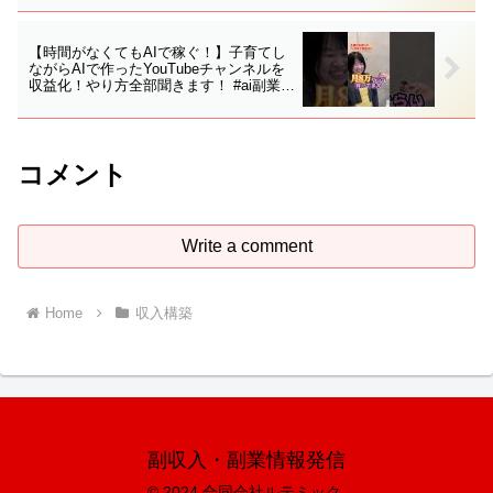
【時間がなくてもAIで稼ぐ！】子育てし
ながらAIで作ったYouTubeチャンネルを
収益化！やり方全部聞きます！ #ai副業 #
ビジネス #お金を増やす #お金を稼ぐ方
法 #shorts
コメント
Write a comment
Home
収入構築
副収入・副業情報発信
© 2024 合同会社ルテミック.