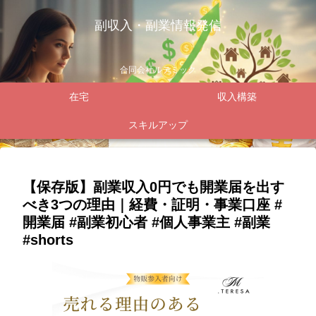
副収入・副業情報発信
合同会社ルテミック
在宅
収入構築
スキルアップ
【保存版】副業収入0円でも開業届を出す
べき3つの理由｜経費・証明・事業口座 #
開業届 #副業初心者 #個人事業主 #副業
#shorts