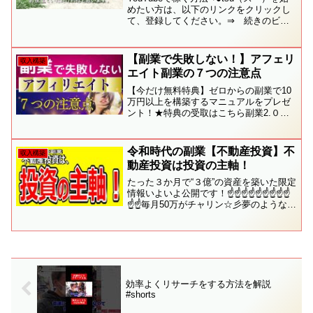
ツー、つー】に乗り換えて簡単に
めたい方は、以下のリンクをクリックし
て、登録してください。⇒ 続きのビデ
稼ぐ方法、登録、使い方、稼ぎ方
オもご覧になりたい方はこちらにご登録
へ特別ご招待
下さい。⇒ 再生リスト⇒【tsu（スー）
簡単説明】tsu創業者セバスチャンインタ
【副業で失敗しない！】アフェリ
収入構築
ビュー...
エイト副業の７つの注意点
【今だけ無料特典】ゼロからの副業で10
万円以上を構築するマニュアルをプレゼ
ント！★特典の受取はこちら副業2.０で
本業以上に副業で賢く稼ぐ！初期費用ゼ
ロ！副業2.0で賢く副収入を得る方法【副
業2.0で稼ぐ】自動化のコツ★特典の受取
令和時代の副業【不動産投資】不
収入構築
（無料相談）...
動産投資は投資の主軸！
たった３か月で“３億”の資産を築いた限定
情報いよいよ公開です！☝☝☝☝☝☝☝☝☝
☝☝毎月50万がチャリン☆彡夢のような生
活を手に入れたトクダの方法知りたい方
はクリック！短期間で毎月の定期収入が
得られれば、資産構築し放題のザクザク
状態になりま...
効率よくリサーチをする方法を解説
#shorts