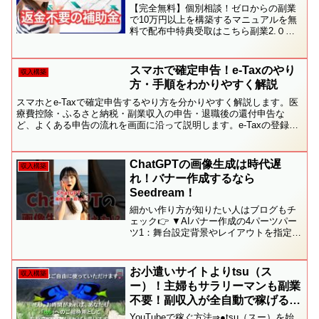
【完全無料】個別相談！ゼロからの副業
で10万円以上を構築するマニュアルを無
料で配布中特典受取はこちら副業2.０で
本業以上に副業で賢く稼ぐ！初期費用ゼ
ロ！副業2.0で賢く副収入を得る方法【副
業2.0で稼ぐ】自動化のコツ無料面談はこ
スマホで確定申告！e-Taxのやり
収入構築
ちら副業2....
方・手順をわかりやすく解説
スマホとe-Taxで確定申告するやり方を分かりやすく解説します。医
療費控除・ふるさと納税・副業収入の申告・退職後の還付申告な
ど、よくある申告の流れを画面に沿って説明します。e-Taxの登録方
法や、マイナポータル連携についても解説します。【目...
ChatGPTの画像生成は時代遅
収入構築
れ！バナー作成するなら
Seedream！
細かい作り方が知りたい人はブログもチ
ェック👉 ▼AIバナー作成の4パーツパー
ツ1：舞台設定背景やレイアウトを指定。
例：red curtains（赤いカーテン）、16:9
ratio。パーツ2：主役人物や商品を設定。
例：smiling you...
お小遣いサイトよりtsu（ス
収入構築
ー）！主婦もサラリーマンも副業
不要！副収入が全自動で稼げる
SNS【TSU、tsu 、スー、すー、
YouTubeで稼ぐ方法⇒●tsu（スー）を始