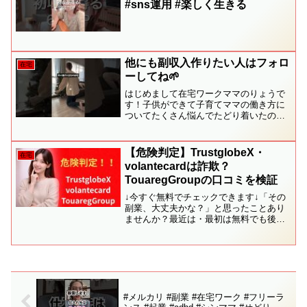
#sns運用 #楽しく生きる
他にも副収入作りたい人はフォロ
在宅
ーしてね🌱
はじめまして在宅ワークママのりょうで
す！子供ができて子育てママの働き方に
ついてたくさん悩んでたどり着いたのが
在宅ワーク🫧子育て中の働き方に悩んで
る人会社員だけどスキマ時間で副業した
い人そんな方に向けて発信してます✨−−
【危険判定】TrustglobeX・
在宅
−−−−−−−−−−−...
volantecardは詐欺？
TouaregGroupの口コミを検証
↓今すぐ無料でチェックできます↓「その
副業、大丈夫かな？」と思ったことあり
ませんか？最近は・最初は無料でも後か
ら費用が発生するケース・サポート費用
だけかかってしまうケース・返金対応が
難しいケースなどの相談をよくいただき
ます。無理に進める前に...
#メルカリ #副業 #在宅ワーク #フリーラ