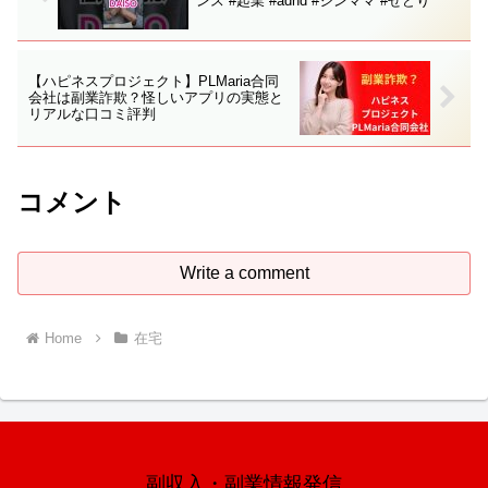
ンス #起業 #adhd #シンママ #せどり
【ハピネスプロジェクト】PLMaria合同
会社は副業詐欺？怪しいアプリの実態と
リアルな口コミ評判
コメント
Write a comment
Home
在宅
副収入・副業情報発信