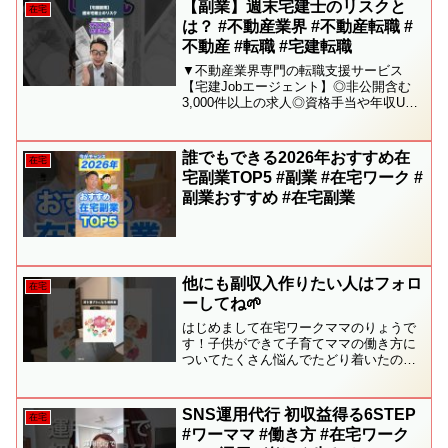
【副業】週末宅建士のリスクと
在宅
は？ #不動産業界 #不動産転職 #
不動産 #転職 #宅建転職
▼不動産業界専門の転職支援サービス
【宅建Jobエージェント】◎非公開含む
3,000件以上の求人◎資格手当や年収UP
求人が多数◎専任キャリアアドバイザー
が徹底サポート30秒で簡単無料登録が可
能です！＼人材紹介営業ポジションを募
誰でもできる2026年おすすめ在
在宅
集しています！／...
宅副業TOP5 #副業 #在宅ワーク #
副業おすすめ #在宅副業
他にも副収入作りたい人はフォロ
在宅
ーしてね🌱
はじめまして在宅ワークママのりょうで
す！子供ができて子育てママの働き方に
ついてたくさん悩んでたどり着いたのが
在宅ワーク🫧子育て中の働き方に悩んで
る人会社員だけどスキマ時間で副業した
い人そんな方に向けて発信してます✨−−
SNS運用代行 初収益得る6STEP
在宅
−−−−−−−−−−−...
#ワーママ #働き方 #在宅ワーク