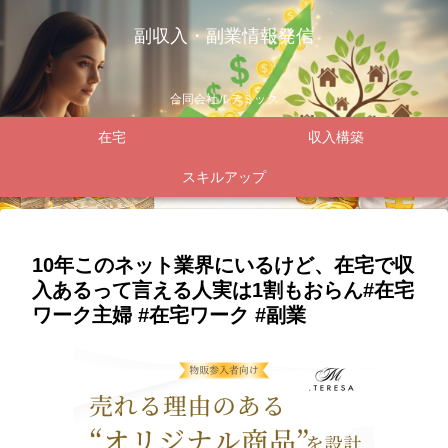
副収入・副業情報発信
合同会社ルテミック
在宅
収入構築
スキルアップ
10年このネット業界にいるけど、在宅で収
入あるって言える人実は1割もおらん#在宅
ワーク主婦 #在宅ワーク #副業