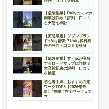
評判・口コミを調査
【危険副業】Rallyのスマホ
副業は詐欺？評判・口コミ
と実態を検証
【実態暴露】ジブンブラン
ド∞AIは詐欺？Unity松村真
吾の評判・口コミを検証
【危険副業】すぐ億が覚醒
するロードマップは詐欺？
大高祐紀恵の評判・口コミ
を検証
初心者主婦におすすめ在宅
ワークTOP5【2026年最
新】#副業 #在宅ワーク #マ
マ