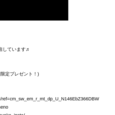
信しています♬
限定プレゼント！)
887/ref=cm_sw_em_r_mt_dp_U_N146EbZ366DBW
meno