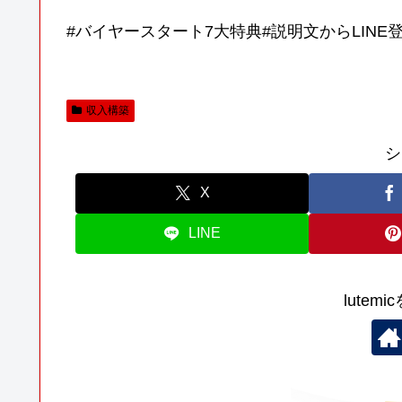
#バイヤースタート7大特典#説明文からLINE
収入構築
シ
X
LINE
lutem