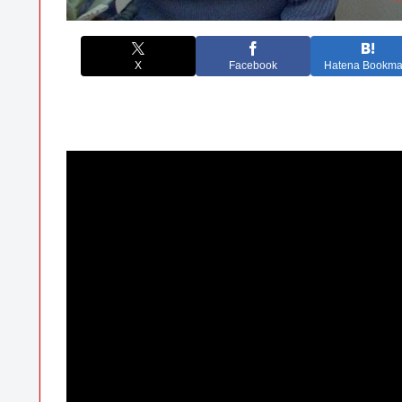
X
Facebook
Hatena Bookma