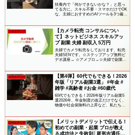
#Shorts
扶養内で「何かできないかな？」と思っ
てる方に。スキル不要・スマホだけでOK
な、主婦におすすめのAIツールを3つ厳選
しました！共感したらチャンネル登録・
いいね・保存してね✨#主婦の副業 #AI活
用 #在宅ワーク #扶養内OK #ChatGPT...
【カメラ転売 コンサルについ
スキルアップ
て】ネットビジネス スキルアッ
プ 副業 夫婦 副収入 5万円
夫婦でカメラ転売をしております、転売
夫婦SENです。☆ステップアップ無料ビ
デオ講座→ ☆アメブロ→☆夫婦で副業ネ
ットビジネス初心者でも月10万円稼げち
ゃう ブログ→☆Facebook→
【第4弾】60代でもできる！2026
スキルアップ
年版「リアル副業3選」 #年金 #
雑学 #高齢者 #お金 #60歳代
60代でもできる！2026年版リアル副業5
選2026年、年金制度の改正だけでなく、
物価や社会保険料の上昇など、私たちの
生活を直撃する変化が続きます。「年金
だけでは足りない…」そう感じる方が増
える中で、今、60代・70代の副業ブーム
【メリットデメリットで伝える！
スキルアップ
が静かに広...
初めての副業・起業 プロが教え
る成功法と失敗則│尾形吉通氏×