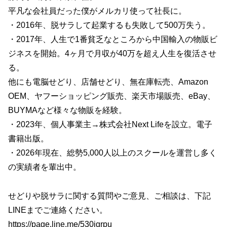
平凡な会社員だった僕がメルカリ使って社長に。
・2016年、脱サラして起業するも失敗して500万失う。
・2017年、人生で1番貧乏なところから中国輸入の物販ビ
ジネスを開始。4ヶ月で月収が40万を超え人生を復活させ
る。
他にも電脳せどり、店舗せどり、無在庫転売、Amazon
OEM、ヤフーショッピング販売、楽天市場販売、eBay、
BUYMAなど様々な物販を経験。
・2023年、個人事業主→株式会社Next Lifeを設立。電子
書籍出版。
・2026年現在、総勢5,000人以上のスクールを運営し多く
の実績者を輩出中。
せどりや脱サラに関する質問やご意見、ご相談は、下記
LINEまでご連絡ください。
https://page.line.me/530jgrpu