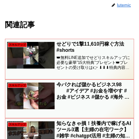
lutemic
関連記事
せどりで1撃11,610円稼ぐ方法
スキルアップ
#shorts
👑無料LINE追加でせどりスキルアップに
必要な豪華”15大特典”プレゼント👑プレ
ゼントの受け取りは👉 ⬇︎⬇︎⬇︎特典内容の
詳細⬇︎⬇︎⬇︎✅［1］せどりの攻略本〜普通
の会社員だった僕が4ヶ月目に月利40万を
達成した方法〜✅［2］メルカリ在...
今パクれば儲かるビジネス98
スキルアップ
#アイデア #お金を増やす #
お金 #ビジネス #儲かる #海外 #
スモールビジネス #副業 #写真 #
マグネット #アート
知らなきゃ損！扶養内で稼げるAI
スキルアップ
ツール3選【主婦の在宅ワーク】
#雑学 #chatgpt活用 #主婦の知恵