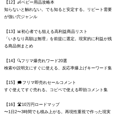
【12】👶ベビー用品攻略本
知らないと触れない。でも知ると安定する。リピート需要
が強い穴ジャンル
【13】📊初心者でも狙える高利益商品リスト
「いきなり高額は無理」を前提に選定。現実的に利益が残
る商品例まとめ
【14】🔍フリマ爆売れワード20選
検索や説明文にすぐに使える、反応率爆上げキーワード集
【15】🗯️フリマ即売れセールコメント
すぐ使えてすぐ売れる。コピペで使える即効コメント集
【16】🛣️10万円ロードマップ
〜1日2〜3時間でも積み上がる。再現性重視で作った現実