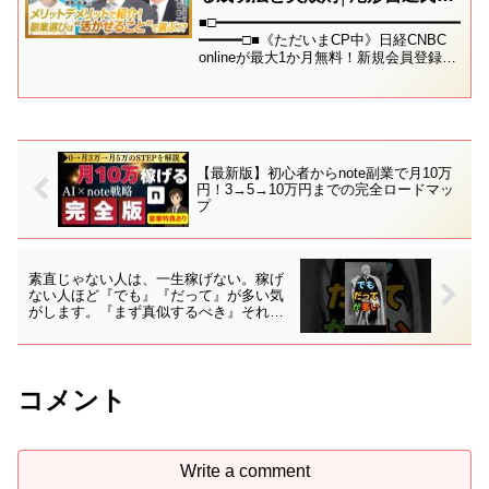
田中彰一】起業は減少傾向副業は
■□━━━━━━━━━━━━━━━━━━━━━━━━━━━━
増加傾向／シニア起業の割合は年
━━━━━□■《ただいまCP中》日経CNBC
onlineが最大1か月無料！新規会員登録時
間18.6%／成功する絶対押さえて
にキャンペーンコードを入力で10月分の
おきたい3法則／
利用が無料に！【week2025】日経
CNBConl...
【最新版】初心者からnote副業で月10万
円！3→5→10万円までの完全ロードマッ
プ
素直じゃない人は、一生稼げない。稼げ
ない人ほど『でも』『だって』が多い気
がします。『まず真似するべき』それと
も『最初から自分流でいい』#副業 #収入
アップ #ネット副業 #副収入
コメント
Write a comment