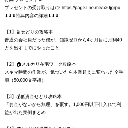
プレゼントの受け取りは👉 https://page.line.me/530jgrpu
⬇︎⬇︎⬇︎特典内容の詳細⬇︎⬇︎⬇︎
【1】📘せどりの攻略本
普通の会社員だった僕が、知識ゼロから4ヶ月目に月利40
万を出すまでにやったこと
【2】🏠メルカリ在宅ワーク攻略本
スキマ時間の作業が、気づいたら本業超えに変わった全手
順（50,000文字超）
【3】💰低資金せどり攻略本
「お金がないから無理」を覆す。1,000円以下仕入れで利
益が出た実例まとめ