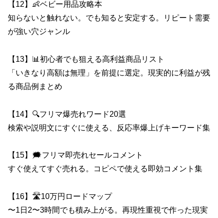
【12】👶ベビー用品攻略本
知らないと触れない。でも知ると安定する。リピート需要
が強い穴ジャンル
【13】📊初心者でも狙える高利益商品リスト
「いきなり高額は無理」を前提に選定。現実的に利益が残
る商品例まとめ
【14】🔍フリマ爆売れワード20選
検索や説明文にすぐに使える、反応率爆上げキーワード集
【15】🗯️フリマ即売れセールコメント
すぐ使えてすぐ売れる。コピペで使える即効コメント集
【16】🛣️10万円ロードマップ
〜1日2〜3時間でも積み上がる。再現性重視で作った現実