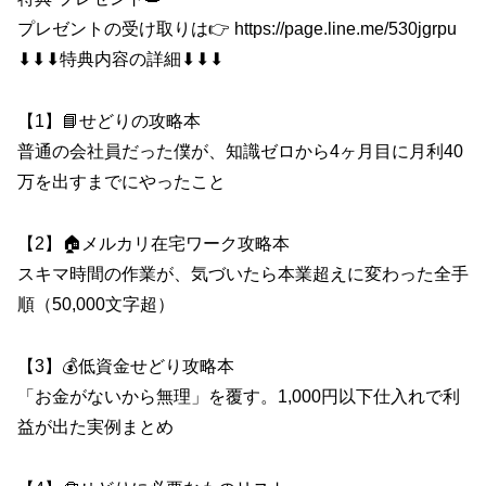
プレゼントの受け取りは👉 https://page.line.me/530jgrpu
⬇︎⬇︎⬇︎特典内容の詳細⬇︎⬇︎⬇︎
【1】📘せどりの攻略本
普通の会社員だった僕が、知識ゼロから4ヶ月目に月利40
万を出すまでにやったこと
【2】🏠メルカリ在宅ワーク攻略本
スキマ時間の作業が、気づいたら本業超えに変わった全手
順（50,000文字超）
【3】💰低資金せどり攻略本
「お金がないから無理」を覆す。1,000円以下仕入れで利
益が出た実例まとめ