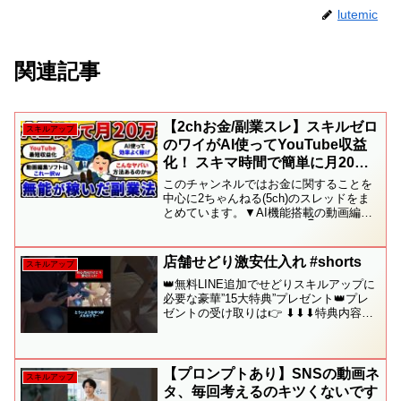
lutemic
関連記事
【2chお金/副業スレ】スキルゼロ
スキルアップ
のワイがAI使ってYouTube収益
化！ スキマ時間で簡単に月20万
稼げた方法がこちらww【2ch有
このチャンネルではお金に関することを
益スレ】
中心に2ちゃんねる(5ch)のスレッドをま
とめています。▼AI機能搭載の動画編集
ソフトFilmoraはこちらから👇かなり時短
になるし、テンプレも豊富なので副業サ
ラリーマンにはガチで助かるツールで
店舗せどり激安仕入れ #shorts
スキルアップ
す！無料版...
👑無料LINE追加でせどりスキルアップに
必要な豪華”15大特典”プレゼント👑プレ
ゼントの受け取りは👉 ⬇︎⬇︎⬇︎特典内容の
詳細⬇︎⬇︎⬇︎✅［1］せどりの攻略本〜普通
の会社員だった僕が4ヶ月目に月利40万を
達成した方法〜✅［2］メルカリ在...
【プロンプトあり】SNSの動画ネ
スキルアップ
タ、毎回考えるのキツくないです