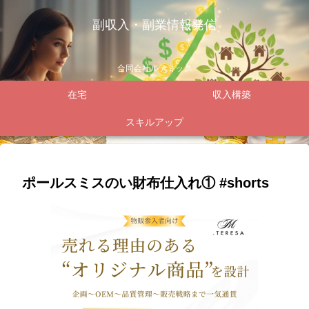
副収入・副業情報発信
合同会社ルテミック
在宅
収入構築
スキルアップ
ポールスミスのい財布仕入れ① #shorts