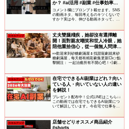
か？ #ai活用 #副業 #仕事効率化
#chatgpt
コメント欄にプロンプト載せます。SNS
の動画ネタ、毎回考えるのキツくないで
すか？実は今、伸びる動画ネタって、AI
に出させる人かなり増えてます。例え
ば、“AI副業”“仕事効率化”“知らないと
損”みたいなテーマを入れるだけで、動画
丈夫雙腿殘疾，她卻沒有選擇離
スキルアップ
ネタを大量に出...
開！面對親友嘲笑和世人冷眼，她
陪他重拾信心，從一個無人問津的
小攤販，一步步逆襲成商業傳奇！
🍬歡迎來到砂糖劇滿屋🌷找甜寵劇就來砂
#短劇全集 #甜寵 #熱門短劇
糖劇滿屋，每天都有精彩劇集更新💥👉點
擊關注： 一起治癒所有不開心吧！💨劇
名：重生八零这个男人有点暖所有場景均
為劇情演繹，請建立正確價值觀！拍攝過
程中未對演員或兒童造成任何傷害，請理
在宅でできるAI副業はどれ？向い
スキルアップ
性觀看，不要模仿！#ch...
ている人・向いていない人の違い
を解説！
プレゼント配布中！公式LINEはこちら↓↓
この動画では在宅でもできるAI副業につ
いて解説しています。今在宅で仕事をす
る副業をするという方が増えています。
例えばAIを活用すれば会社員の方も主婦
の方も、学生の方も副業で月収を得るこ
店舗せどりオススメ商品紹介
スキルアップ
とが可能です。...
#shorts