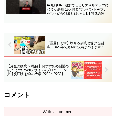
👑無料LINE追加でせどりスキルアップに
必要な豪華”15大特典”プレゼント👑プレ
ゼントの受け取りは👉 ⬇︎⬇︎⬇︎特典内容の
詳細⬇︎⬇︎⬇︎✅［1］せどりの攻略本〜普通
の会社員だった僕が4ヶ月目に月利40万を
達成した方法〜✅［2］メルカリ在...
【暴露します】堕ちる副業と稼げる副
業、2026年で完全に決着がつきます！
【お金の授業 50限目】おすすめの副業の
紹介 その5 Webデザイン&プログラミン
グ【改訂版 お金の大学 P252〜P253】
コメント
Write a comment