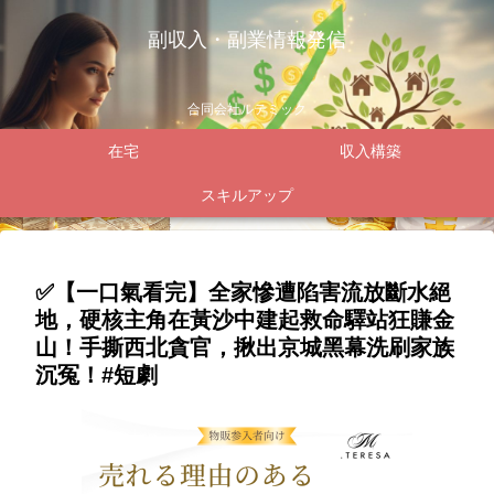
副収入・副業情報発信
合同会社ルテミック
在宅
収入構築
スキルアップ
✅️【一口氣看完】全家慘遭陷害流放斷水絕
地，硬核主角在黃沙中建起救命驛站狂賺金
山！手撕西北貪官，揪出京城黑幕洗刷家族
沉冤！#短劇