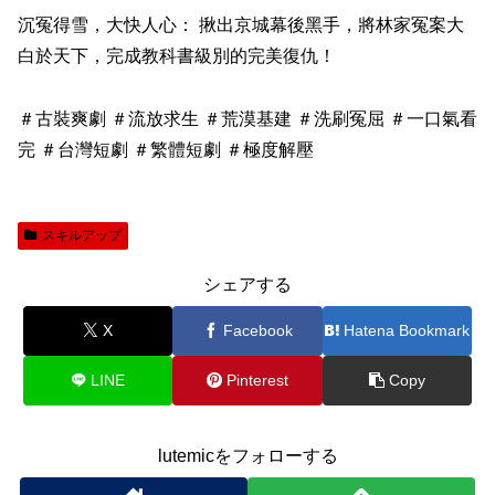
沉冤得雪，大快人心： 揪出京城幕後黑手，將林家冤案大
白於天下，完成教科書級別的完美復仇！
＃古裝爽劇 ＃流放求生 ＃荒漠基建 ＃洗刷冤屈 ＃一口氣看
完 ＃台灣短劇 ＃繁體短劇 ＃極度解壓
スキルアップ
シェアする
X
Facebook
Hatena Bookmark
LINE
Pinterest
Copy
lutemicをフォローする