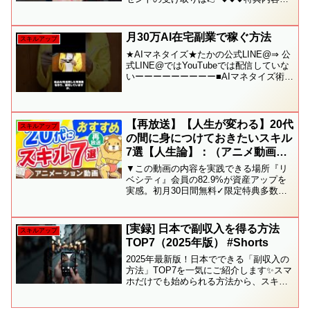
詳細⬇︎⬇︎⬇︎✅［1］せどりの攻略本〜普通
の会社員だった僕が4ヶ月目に月利40万を
達成した方法〜✅［2］メルカリ在...
月30万AI在宅副業で稼ぐ方法
スキルアップ
★AIマネタイズ★たかの公式LINE@⇒ 公
式LINE@ではYouTubeでは配信していな
いーーーーーーーーー■AIマネタイズ術■
在宅副業術ーーーーーーーーーなどの限
定情報をお伝えしています！【LINE@登
録特典有り】たかが AIマネタイズ...
【再放送】【人生が変わる】20代
スキルアップ
の間に身につけておきたいスキル
7選【人生論】：（アニメ動画）
第196回
▼この動画の内容を実践できる場所『リ
ベシティ』会員の82.9%が資産アップを
実感。初月30日間無料✓限定特典多数
（シティ内限定ライブ、シティ内限定コ
ラム、インフルエンサーへの家計や投資
相談、リアルのコワーキングスペース利
[実録] 日本で副収入を得る方法
スキルアップ
用、お仕事マッチング...
TOP7（2025年版） #Shorts
2025年最新版！日本でできる「副収入の
方法」TOP7を一気にご紹介します✨スマ
ホだけでも始められる方法から、スキル
を活かすものまで厳選！🔹 フリマアプリ
で不要品販売🔹 アンケートモニター🔹 フ