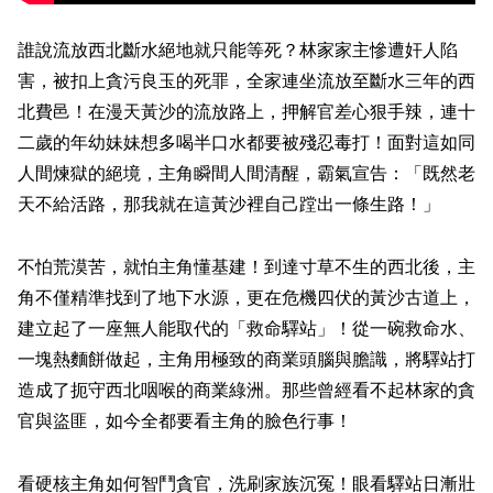
誰說流放西北斷水絕地就只能等死？林家家主慘遭奸人陷
害，被扣上貪污良玉的死罪，全家連坐流放至斷水三年的西
北費邑！在漫天黃沙的流放路上，押解官差心狠手辣，連十
二歲的年幼妹妹想多喝半口水都要被殘忍毒打！面對這如同
人間煉獄的絕境，主角瞬間人間清醒，霸氣宣告：「既然老
天不給活路，那我就在這黃沙裡自己蹚出一條生路！」
不怕荒漠苦，就怕主角懂基建！到達寸草不生的西北後，主
角不僅精準找到了地下水源，更在危機四伏的黃沙古道上，
建立起了一座無人能取代的「救命驛站」！從一碗救命水、
一塊熱麵餅做起，主角用極致的商業頭腦與膽識，將驛站打
造成了扼守西北咽喉的商業綠洲。那些曾經看不起林家的貪
官與盜匪，如今全都要看主角的臉色行事！
看硬核主角如何智鬥貪官，洗刷家族沉冤！眼看驛站日漸壯