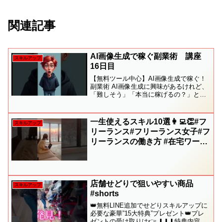
関連記事
AI画像生成で稼ぐ副業術 講座
スキルアップ
16日目
【無料ツール中心】AI画像生成で稼ぐ！
副業術 AI画像生成に興味があるけれど、
「難しそう」「本当に稼げるの？」と思
っていませんか？この講座では、AI画像
生成の基本から、実際に収益に繋げるた
めの実践的なノウハウまで、初心者さん
一生使えるスキル10選👩‍💻👏#フ
スキルアップ
でも安心して学べ...
リーランス#フリーランス女子#フ
リーランスの働き方 #在宅ワーク
#在宅ワーク初心者#sns運用
店舗せどりで狙いやすい商品
スキルアップ
#shorts
👑無料LINE追加でせどりスキルアップに
必要な豪華”15大特典”プレゼント👑プレ
ゼントの受け取りは👉 ⬇︎⬇︎⬇︎特典内容の