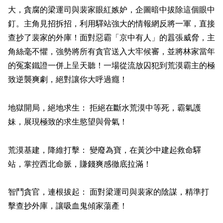
大，貪腐的梁運司與裴家眼紅嫉妒，企圖暗中拔除這個眼中
釘。主角見招拆招，利用驛站強大的情報網反將一軍，直接
查抄了裴家的外庫！面對惡霸「京中有人」的囂張威脅，主
角絲毫不懼，強勢將所有貪官送入大牢候審，並將林家當年
的冤案鐵證一併上呈天聽！一場從流放囚犯到荒漠霸主的極
致逆襲爽劇，絕對讓你大呼過癮！
地獄開局，絕地求生： 拒絕在斷水荒漠中等死，霸氣護
妹，展現極致的求生慾望與骨氣！
荒漠基建，降維打擊： 變廢為寶，在黃沙中建起救命驛
站，掌控西北命脈，賺錢爽感徹底拉滿！
智鬥貪官，連根拔起： 面對梁運司與裴家的陰謀，精準打
擊查抄外庫，讓吸血鬼傾家蕩產！