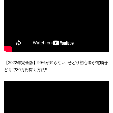
【2022年完全版】99%が知らない‼せどり初心者が電脳せ
どりで30万円稼ぐ方法‼