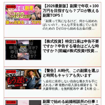
【2026最新版】副業で年収＋100
収入構築
万円を目指すなら？プロが教える
副業TOP5！
「副業って気になるけど、何から始めれ
ばいいの？」そんな不安を感じている方
のための【ゼロから始めるお金の授
業】！今回のテーマは、【年収100万円ア
ップも夢じゃない？副業で稼ごう！】MC
の渡部建さん、そして、内田敦子さん、
【株式投資】特定口座は申告不要
収入構築
湯上響花さんとともに、...
ですか？申告する場合はどんな時
ですか？(前編)#株式投資#投資#
特定口座#申告#投資家#税金#確
定申告#Shorts#TikTok#税理士
【警告】AI時代、この副業を選ぶ
収入構築
と時間もキャリアも失います
＼会社に依存しない自由な働き方を手に
入れる／🎁 複数の収入源を構築する「6
大豪華特典」を無料配布中 🎁【大将 公式
LINE】✅ お友達追加で今すぐ受け取る
━━━━━━━━━━━━━━━━＼LINE登録者限定
／🎁 副収入を作るための 6大特典...
副業で始める結婚相談所の仕事！
収入構築