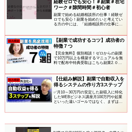
経験ゼロでも安心！＃副業＃在宅
ワーク＃隙間時間＃初心者
副業で始める結婚相談所の仕事！経験ゼ
ロでも安心！副業を始めたいと考えてい
る方の中には、「結婚相談所の仕事に興
味があるけど、自分にできるのか不
安…」と思う方もいるかもしれません。
しかし、結婚相談所の仕事は特別な資格
【副業で成功するコツ】成功者の
収入構築
や経験がなくてもスタートでき...
特徴７つ
【完全無料】個別相談！ゼロからの副業
で10万円以上を構築するマニュアルを無
料で配布中特典受取はこちら副業2.０で
本業以上に副業で賢く稼ぐ！初期費用ゼ
ロ！副業2.0で賢く副収入を得る方法【副
業2.0で稼ぐ】自動化のコツ無料面談はこ
【仕組み解説】副業で自動収入を
収入構築
ちら副業2....
得るシステムの作り方3ステップ
✅月10～30万円の安定した副収入に特化
したWEBビジネス講座月100万円や起業
といった遠いゴールではなく、まずは目
先の生活にゆとりを持たせるために必要
なことだけをギュッとまとめた無料メー
ル講座です。
◆━━━━━━━━━━━━━━━━━━◆...