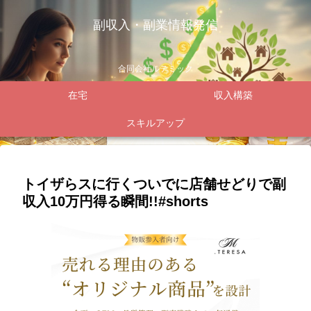
副収入・副業情報発信
合同会社ルテミック
在宅
収入構築
スキルアップ
トイザらスに行くついでに店舗せどりで副
収入10万円得る瞬間!!#shorts