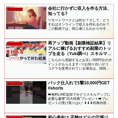
会社に行かずに収入を作る方法、
スキルアップ
知ってる?
リモートワークとは何か？そして、どう
すればオンラインで収入を作れるのか？
この動画では、初心者にもわかりやすく
「リモートワークの基本」「在宅ででき
る仕事」「オンラインでお金を稼ぐため
に必要なスキル」を解説します。今の時
再アップ動画【副業検証結果】リ
スキルアップ
代、会社に毎日通わなくて...
アルに稼げるおすすめ副業のトッ
プを走る（Yuki調べ）スキルマー
ケットで自分のスキルを売る難し
こちらから登録するとお互い300円分のポ
さと販売出来た実績を元にお話し
イントがもらえます✅※お知り合いがコ
コナラを使用されている場合は、招待コ
する動画
ードをもらいましょう！周りにいない場
合は使ってください！▶︎気になる副業や
おすすめの副業があったらぜひ教えてく
バック仕入れで1撃10,000円GET
スキルアップ
ださい！・YouT...
#shorts
👑無料LINE追加でせどりスキルアップに
必要な豪華”15大特典”プレゼント👑プレ
ゼントの受け取りは👉 ⬇︎⬇︎⬇︎特典内容の
詳細⬇︎⬇︎⬇︎✅［1］せどりの攻略本〜普通
の会社員だった僕が4ヶ月目に月利40万を
達成した方法〜✅［2］メルカリ在...
初心者向け 店舗せどりの穴場ジ