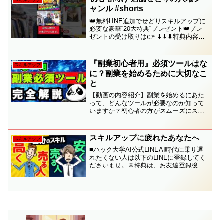
スキルアップ
ャンル #shorts
👑無料LINE追加でせどりスキルアップに
必要な豪華”20大特典”プレゼント👑プレ
ゼントの受け取りは👉 ⬇︎⬇︎⬇︎特典内容の
詳細⬇︎⬇︎⬇︎【1】📘せどりの攻略本普通の
会社員だった僕が、知識ゼロから4ヶ月目
に月利40万を出すまでにやったこと...
『副業初心者用』必須ツールはな
スキルアップ
に？副業を始めるために大切なこ
と
【動画の内容紹介】副業を始めるにあた
って、どんなツールが必要なのか知って
いますか？初心者の方がスムーズにスタ
ートできるよう、必須ツールや準備すべ
きポイントを詳しく解説します。この動
画を見れば、効率よく副業を始めるため
スキルアップに疲れたあなたへ
スキルアップ
の基礎がしっかり身につき...
■ハック大学AI公式LINEAI時代に乗り遅
れたくない人は以下のLINEに登録してく
ださいませ。※特典は、お友達登録後に
動画内のキーワードを送っちゃってくだ
さい。■ 最強のAIジャーナリングアプリ
「Alter Log」はこちら※月額¥2,9...