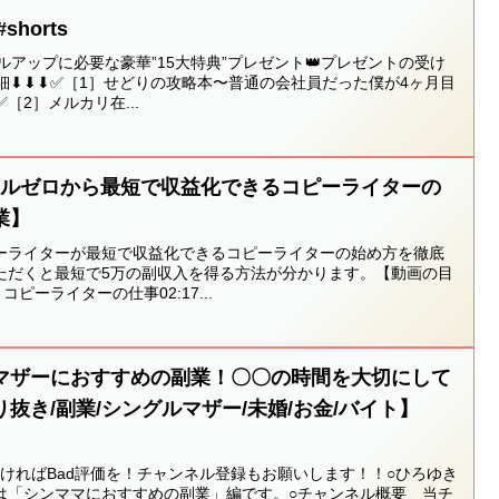
horts
キルアップに必要な豪華”15大特典”プレゼント👑プレゼントの受け
の詳細⬇︎⬇︎⬇︎✅［1］せどりの攻略本〜普通の会社員だった僕が4ヶ月目
［2］メルカリ在...
キルゼロから最短で収益化できるコピーライターの
業】
ーライターが最短で収益化できるコピーライターの始め方を徹底
ただくと最短で5万の副収入を得る方法が分かります。【動画の目
8 コピーライターの仕事02:17...
マザーにおすすめの副業！〇〇の時間を大切にして
抜き/副業/シングルマザー/未婚/お金/バイト】
悪ければBad評価を！チャンネル登録もお願いします！！○ひろゆき
は「シンママにおすすめの副業」編です。○チャンネル概要 当チ