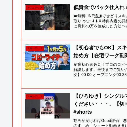
低資金でバック仕入れ #s
スキルアップ
👑無料LINE追加でせどりス
取りは👉 ⬇︎⬇︎⬇︎特典内容
に月利40万を達成した方法〜✅
【初心者でもOK】ス
スキルアップ
始め方【在宅ワーク副
副業初心者必見！プロのコピ
解説します。最後までご覧い
次】00:00 オープニング00:3
【ひろゆき】シングル
スキルアップ
ください・・・。【切り
#shorts
動画が良ければGood評価、
のすゝめ ショート動画＃５