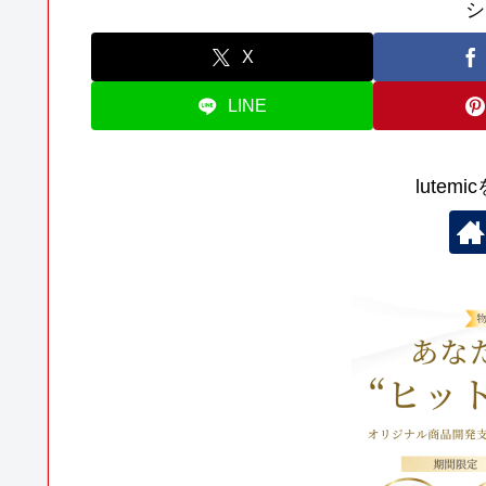
シ
X
LINE
lutem