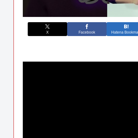
X
Facebook
Hatena Bookma