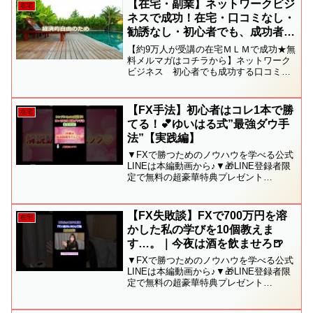
【在宅・副業】ネットワークビジ
在宅
ネスで成功！在宅・口コミなし・
勧誘なし・初心者でも、成功者続
出の秘密
【約9万人が受講の在宅ＭＬＭで成功★無
料メルマガはコチラから】ネットワーク
ビジネス 初心者でも成功する口コミな
し・勧誘なしの在宅ネットワークビジネ
スの秘密に迫る！在宅の副業としての完
全在宅型ネットワークビジネスについ
【FX手法】初心者はコレ1本で勝
在宅
て、成功ノウハウを無料メ...
てる！💕ゆいはる式”最強ダウ手
法”【実践編】
▼FXで勝つためのノウハウを学べる公式
LINEは本編動画から♪▼🎁LINE登録者限
定で無料の超豪華特典プレゼント
🎁 その数、なんと！なんと！なん
と！ 🎁36大特典と超てんこ盛り
🎁💎ムダを一切省いた超シンプル手法！
【FX失敗談】FXで700万円を溶
在宅
ゆいはる流”脱力...
かした私の学びを10個教えま
す…。｜今夜は酒を飲ませろ🍺
▼FXで勝つためのノウハウを学べる公式
LINEは本編動画から♪▼🎁LINE登録者限
定で無料の超豪華特典プレゼント
🎁 その数、なんと！なんと！なん
と！ 🎁36大特典と超てんこ盛り