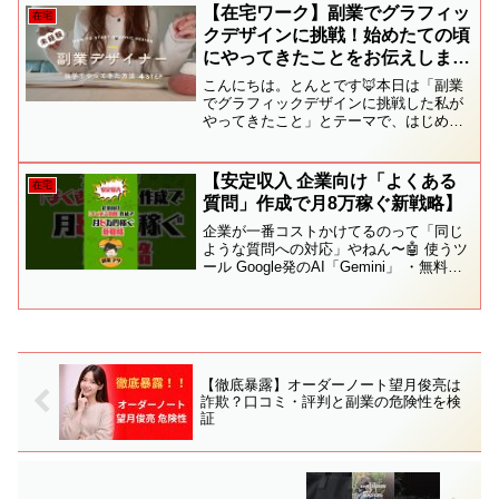
🎁💎ムダを一切省いた超シンプル手法！
【在宅ワーク】副業でグラフィッ
在宅
ゆいはる流”脱力...
クデザインに挑戦！始めたての頃
にやってきたことをお伝えします
💪
こんにちは。とんとです🦊本日は「副業
でグラフィックデザインに挑戦した私が
やってきたこと」とテーマで、はじめて
みよう！と思ってから具体的にどんなこ
とをしてきたのかをお伝えします✏️副業
に興味はあるけどなかなか踏み出せてい
【安定収入 企業向け「よくある
在宅
ない...という方や、...
質問」作成で月8万稼ぐ新戦略】
企業が一番コストかけてるのって「同じ
ような質問への対応」やねん〜🤖 使うツ
ール Google発のAI「Gemini」 ・無料プ
ランでも高性能 ・有料のGemini
Advanced：月額約3,000円📝 やり方簡
単！ ①企業から問い合わせデ...
【徹底暴露】オーダーノート望月俊亮は
詐欺？口コミ・評判と副業の危険性を検
証