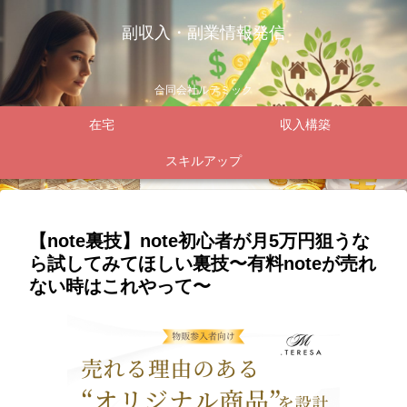
副収入・副業情報発信
合同会社ルテミック
在宅
収入構築
スキルアップ
【note裏技】note初心者が月5万円狙うな
ら試してみてほしい裏技〜有料noteが売れ
ない時はこれやって〜